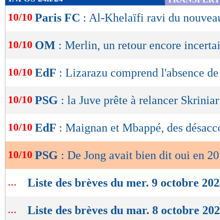
de
10/10
Paris FC
: Al-Khelaïfi ravi du nouvea
lecture
OK
10/10
OM
: Merlin, un retour encore incerta
10/10
EdF
: Lizarazu comprend l'absence d
10/10
PSG
: la Juve prête à relancer Skriniar
10/10
EdF
: Maignan et Mbappé, des désacco
10/10
PSG
: De Jong avait bien dit oui en 2
...
Liste des brèves du mer. 9 octobre 20
...
Liste des brèves du mar. 8 octobre 20