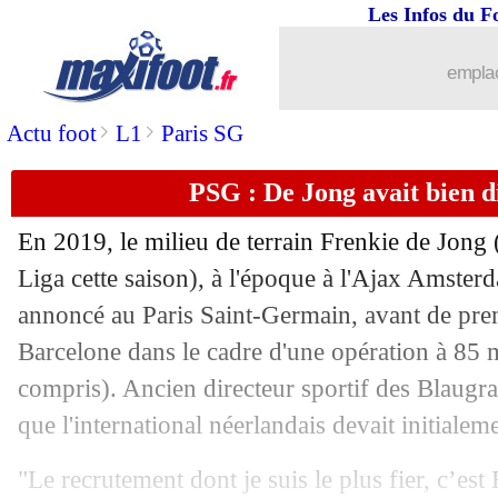
Les Infos du F
10/10
Roma
: un retour improbable de De Ro
emplac
10/10
Nice
: pourquoi le deal Cavani a capo
>
>
Actu foot
L1
Paris SG
10/10
Barça
: la cigarette, Szczesny répond 
PSG : De Jong avait bien d
10/10
Real
: Pérez rend hommage à Nadal
En 2019, le milieu de terrain Frenkie
de Jong
(
Liga cette saison), à l'époque à l'Ajax Amster
10/10
Nice
: Aulas a piqué Depay en 2017
annoncé au Paris Saint-Germain, avant de pren
10/10
Barcelone dans le cadre d'une opération à 85 
Paris FC
: LVMH a pensé à d'autres c
compris). Ancien directeur sportif des Blaugr
10/10
Man City
: Guardiola n'a pas encore t
que l'international néerlandais devait initialem
10/10
Red Bull
: Klopp dézingué en Allemag
"Le recrutement dont je suis le plus fier, c’est