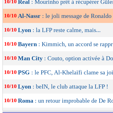
10/10
Real
: Mourinho prêt à récupérer Güle
de
lecture
10/10
Al-Nassr
: le joli message de Ronaldo
OK
10/10
Lyon
: la LFP reste calme, mais...
10/10
Bayern
: Kimmich, un accord se rapp
10/10
Man City
: Couto, option activée à 
10/10
PSG
: le PFC, Al-Khelaïfi clame sa jo
10/10
Lyon
: beIN, le club attaque la LFP !
10/10
Roma
: un retour improbable de De Ro