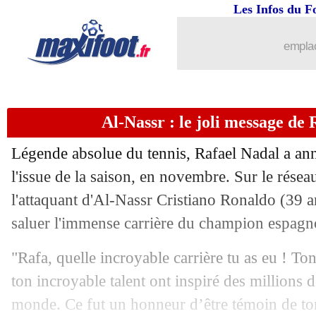
10/10
CdM 2026
: le Japon surprend l'Arabi
Les Infos du F
10/10
Real
: aucun problème pour Güler
emplac
10/10
Paris FC
: pas de folie en janvier
Al-Nassr : le joli message de
10/10
A. Saoudite
: le drôle de constat de M
Légende absolue du tennis, Rafael Nadal a anno
10/10
CAN 2025
: carton plein pour la RD 
l'issue de la saison, en novembre. Sur le résea
l'attaquant d'Al-Nassr Cristiano Ronaldo (39 
10/10
CAN 2025
: le Ghana sans idée
saluer l'immense carrière du champion espagn
10/10
CdM 2026
: le Qatar décolle enfin
"Rafa, quelle incroyable carrière tu as eu ! To
ton incroyable talent ont inspiré des millions d
10/10
LdN
: Israël-France, les compos
monde. Ce fut un honneur d’être témoin de to