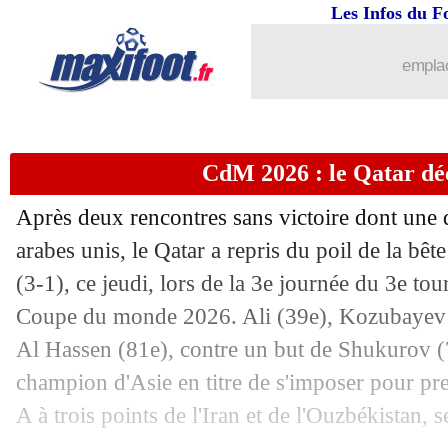
10/10
EdF
: 400 matchs officiels, le bilan
Les Infos du F
10/10
Real
: Mbappé bien intégré d'après C
emplac
10/10
EdF
: Camavinga ravi de son retour e
CdM 2026 : le Qatar déc
10/10
EdF
: quelques regrets pour Deschamp
Après deux rencontres sans victoire dont une 
10/10
EdF
: Deschamps admet un climat pes
arabes unis, le Qatar a repris du poil de la bête
(3-1), ce jeudi, lors de la 3e journée du 3e tou
10/10
CAN 2025
: l'Algérie corrige le Togo
Coupe du monde 2026. Ali (39e), Kozubayev 
10/10
EdF
: le capitaine Tchouaméni vante le
Al Hassen (81e), contre un but de Shukurov (
champion d'Asie en titre de s'imposer pour pr
10/10
EdF
: Barcola se projette sur la Belgi
A à trois points de l'Iran et de l'Ouzbékistan, 