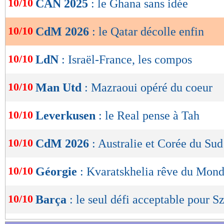
10/10
CAN 2025
: le Ghana sans idée
de
lecture
10/10
CdM 2026
: le Qatar décolle enfin
OK
10/10
LdN
: Israël-France, les compos
10/10
Man Utd
: Mazraoui opéré du coeur
10/10
Leverkusen
: le Real pense à Tah
10/10
CdM 2026
: Australie et Corée du Sud
10/10
Géorgie
: Kvaratskhelia rêve du Mond
10/10
Barça
: le seul défi acceptable pour S