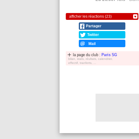
afficher les réactions (23)
Partager
Twitter
Mail
la page du club :
Paris SG
bilan, stats, réultats, calendrier,
effectif, tranferts, ...