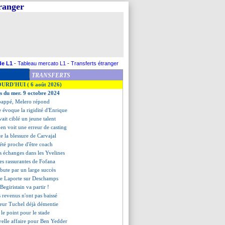
tranger
de L1
-
Tableau mercato L1
-
Transferts étranger
TRANSFERTS
OURD'HUI ( 6 août 2026)
es du mer. 9 octobre 2024
Mbappé, Melero répond
e évoque la rigidité d'Enrique
avait ciblé un jeune talent
n voit une erreur de casting
te la blessure de Carvajal
 été proche d'être coach
es échanges dans les Yvelines
es rassurantes de Fofana
bute par un large succès
s de Laporte sur Deschamps
 Begiristain va partir !
les revenus n'ont pas baissé
meur Tuchel déjà démentie
 le point pour le stade
velle affaire pour Ben Yedder