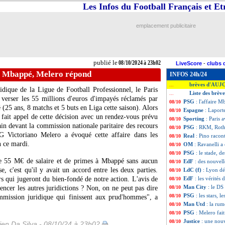
Les Infos du Football Français et E
emplacement publicitaire
publié le
08/10/2024 à 23h02
LiveScore
-
clubs 
re Mbappé, Melero répond
INFOS 24h/24
brèves d'AUJ
...
dique de la Ligue de Football Professionnel, le Paris
Liste des brèv
...
 verser les 55 millions d'euros d'impayés réclamés par
PSG
: l'affaire 
08/10
é
(25 ans, 8 matchs et 5 buts en Liga cette saison). Alors
Espagne
: Laport
08/10
t fait appel de cette décision avec un rendez-vous prévu
Sporting
: Paris 
08/10
ain devant la commission nationale paritaire des recours
PSG
: RKM, Rothe
08/10
 Victoriano Melero a évoqué cette affaire dans les
Real
: Pino racon
08/10
n ce mardi.
OM
: Ravanelli a
08/10
PSG
: le stade, d
08/10
 55 M€ de salaire et de primes à Mbappé sans aucun
EdF
: des nouvell
08/10
se, c'est qu'il y avait un accord entre les deux parties.
LdC (f)
: Lyon dé
08/10
s qui jugeront du bien-fondé de notre action. L'avis de
EdF
: les vérité
08/10
Man City
: le DS
encer les autres juridictions ? Non, on ne peut pas dire
08/10
PSG
: les stars, 
08/10
mmission juridique qui finissent aux prud'hommes", a
Man Utd
: la ru
08/10
PSG
: Melero fait
08/10
Justice
: une nou
08/10
en Da Silva - 08/10/24 à 23h02