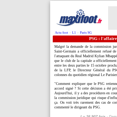
Actu foot
L1
Paris SG
>
>
PSG : l'affai
Malgré la demande de la commission juri
Saint-Germain a officiellement refusé de
l'attaquant du Real Madrid Kylian
Mbapp
que le club de la capitale a officiellemen
entre les deux parties le 15 octobre proch
de la LFP, le Directeur Général du PSG
colonnes du quotidien régional Le Parisie
"Comment expliquer que le PSG retienne
accord signé ? Si cette décision a été pri
Aujourd'hui, il y a des procédures en cour
la commission juridique qui risque d'influ
ça. On voit très rarement des cas de co
commenté le dirigeant du PSG.
Lu 26.907 fois
- Dami