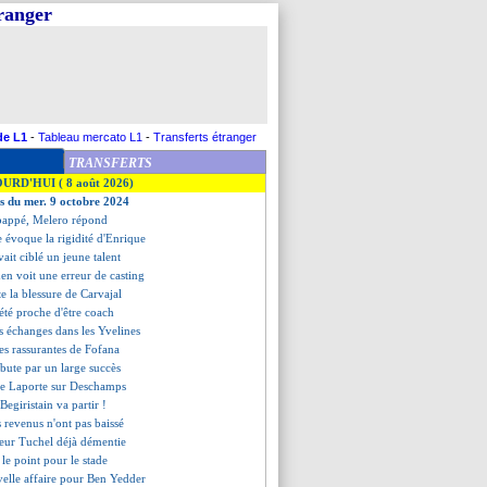
tranger
de L1
-
Tableau mercato L1
-
Transferts étranger
TRANSFERTS
OURD'HUI ( 8 août 2026)
es du mer. 9 octobre 2024
Mbappé, Melero répond
e évoque la rigidité d'Enrique
avait ciblé un jeune talent
n voit une erreur de casting
te la blessure de Carvajal
 été proche d'être coach
es échanges dans les Yvelines
es rassurantes de Fofana
bute par un large succès
s de Laporte sur Deschamps
 Begiristain va partir !
les revenus n'ont pas baissé
meur Tuchel déjà démentie
 le point pour le stade
velle affaire pour Ben Yedder