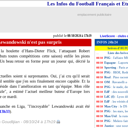
Les Infos du Football Français et E
emplacement publicitaire
publié le
08/10/2024 à 17h19
LiveScore
-
clubs 
Lewandowski n'est pas surpris
INFOS 24h/24
brèves d'AUJ
...
a houlette d’Hans-Dieter Flick, l’attaquant Robert
Liste des brèv
...
ts toutes compétitions cette saison) enfile les pions
PSG
: l'affaire 
08/10
Un beau retour en forme pour un joueur qui, décrié la
Espagne
: Laport
08/10
Sporting
: Paris 
08/10
PSG
: RKM, Rothe
08/10
elles soient si surprenantes. Oui, j’ai cru qu'il serait
Real
: Pino racon
08/10
il semble que j'en sois finalement encore capable. Et la
OM
: Ravanelli a
08/10
réside dans l’amélioration en tant qu’équipe. Mon rôle
PSG
: le stade, d
08/10
zle", a estimé l’actuel meilleur buteur d’Europe lors
EdF
: des nouvell
08/10
e ce mardi.
LdC (f)
: Lyon dé
08/10
EdF
: les vérité
08/10
manche en Liga, "l'incroyable" Lewandowski avait été
Man City
: le DS
08/10
 13h33
).
PSG
: les stars, 
08/10
Man Utd
: la ru
08/10
PSG
: Melero fait
s Goudlijian - 08/10/24 à 17h19
08/10
Justice
: une nou
08/10