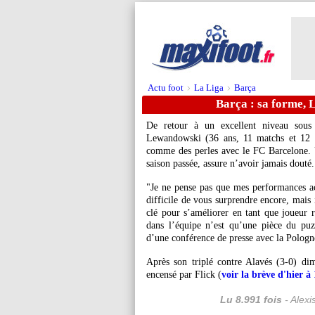
Actu foot
La Liga
Barça
>
>
Barça : sa forme, 
De retour à un excellent niveau sous l
Lewandowski
(36 ans, 11 matchs et 12 bu
comme des perles avec le FC Barcelone. 
saison passée, assure n’avoir jamais douté.
"Je ne pense pas que mes performances actu
difficile de vous surprendre encore, mais 
clé pour s’améliorer en tant que joueur 
dans l’équipe n’est qu’une pièce du puz
d’une conférence de presse avec la Pologn
Après son triplé contre Alavés (3-0) di
encensé par Flick (
voir la brève d'hier à
Lu 8.991 fois
- Alexi