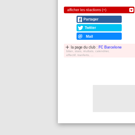
afficher les réactions (+)
Partager
Twitter
Mail
la page du club :
FC Barcelone
bilan, stats, réultats, calendrier,
effectif, tranferts, ...