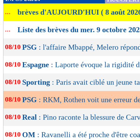
de
...
brèves d'AUJOURD'HUI ( 8 août 202
lecture
OK
...
Liste des brèves du mer. 9 octobre 20
08/10
PSG
: l'affaire Mbappé, Melero répon
08/10
Espagne
: Laporte évoque la rigidité 
08/10
Sporting
: Paris avait ciblé un jeune t
08/10
PSG
: RKM, Rothen voit une erreur de
08/10
Real
: Pino raconte la blessure de Carv
08/10
OM
: Ravanelli a été proche d'être co