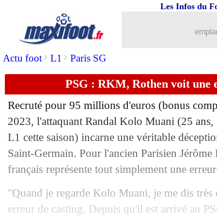
Les Infos du F
emplac
>
>
Actu foot
L1
Paris SG
PSG : RKM, Rothen voit une e
Recruté pour 95 millions d'euros (bonus compr
2023, l'attaquant Randal
Kolo Muani
(25 ans, 
L1 cette saison) incarne une véritable déceptio
Saint-Germain. Pour l'ancien Parisien Jérôme R
français représente tout simplement une erreu
"Quand je regarde Kolo Muani, je me dis très 
erreur de casting. Depuis qu'il est arrivé au PS