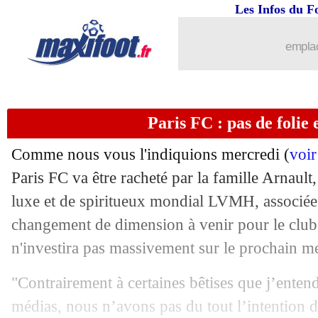
Les Infos du F
...
brèves d'AUJOURD'HUI ( 8 août 202
emplac
...
Liste des brèves du ven. 11 octobre 20
Paris FC : pas de folie 
11/10
Norvège
: Haaland, meilleur buteur en
Comme nous vous l'indiquions mercredi (
voir
10/10
EdF
: 400 matchs officiels, le bilan
Paris FC va être racheté par la famille Arnault
luxe et de spiritueux mondial LVMH, associé
10/10
Real
: Mbappé bien intégré d'après C
changement de dimension à venir pour le club 
10/10
EdF
: Camavinga ravi de son retour e
n'investira pas massivement sur le prochain me
"Contrairement à certaines bêtises que j’enten
10/10
EdF
: quelques regrets pour Deschamp
médias, nous n’avons pas du tout l’intention d