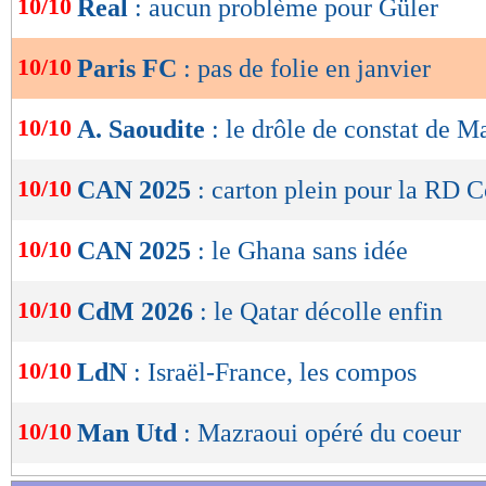
10/10
Real
: aucun problème pour Güler
de
lecture
10/10
Paris FC
: pas de folie en janvier
OK
10/10
A. Saoudite
: le drôle de constat de M
10/10
CAN 2025
: carton plein pour la RD 
10/10
CAN 2025
: le Ghana sans idée
10/10
CdM 2026
: le Qatar décolle enfin
10/10
LdN
: Israël-France, les compos
10/10
Man Utd
: Mazraoui opéré du coeur