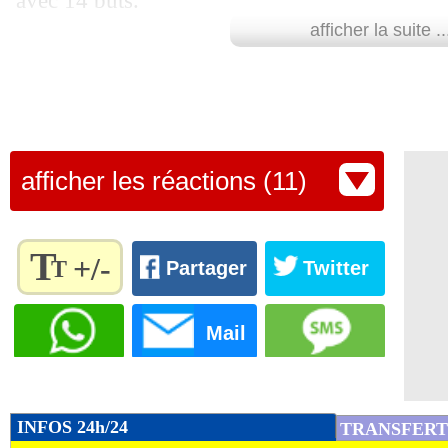
avec 14 buts.
afficher la suite ..
Lu 18.677 fois
- Youcef Touaitia 
afficher les réactions (11)
T
+/-
T
Partager
Twitter
Règlez la
taille du
Mail
texte
pour
l'adapter
à vos
INFOS 24h/24
TRANSFERT
préférences