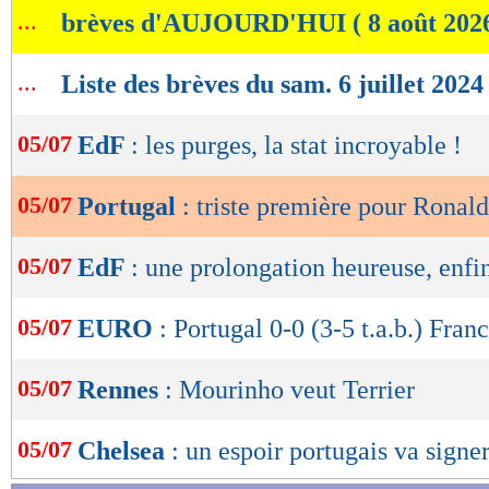
...
brèves d'AUJOURD'HUI ( 8 août 202
de
lecture
...
Liste des brèves du sam. 6 juillet 2024
OK
05/07
EdF
: les purges, la stat incroyable !
05/07
Portugal
: triste première pour Ronal
05/07
EdF
: une prolongation heureuse, enfin
05/07
EURO
: Portugal 0-0 (3-5 t.a.b.) Franc
05/07
Rennes
: Mourinho veut Terrier
05/07
Chelsea
: un espoir portugais va signe