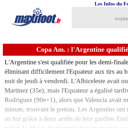
Les Infos du F
05/07
Galatasaray
: Zaniolo prêté à l'Atalant
emplac
05/07
Dortmund
: Guirassy, ça coince...
05/07
Rennes
: rebondissement pour Theate
Copa Am. : l'Argentine qualifi
05/07
Droits TV
: la L1 avec Warner Bros D
L'Argentine s'est qualifiée pour les demi-fina
05/07
EdF
: Sagna ne comprend pas les criti
éliminant difficilement l'Equateur aux tirs au b
nuit de jeudi à vendredi. L'Albiceleste avait o
05/07
OM
: Gueye a signé à Villarreal (offic
Martinez (35e), mais l'Equateur a égalisé tard
Rodriguez (90e+1), alors que Valencia avait m
05/07
Droits TV
: une fenêtre s'ouvre avec
minute, trouvant le poteau. Les Argentins ont 
05/07
OM
: Clauss ciblé par Nice !
au but grâce à deux arrêts de leur gardien Emi