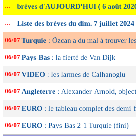
...
brèves d'AUJOURD'HUI ( 6 août 202
de
lecture
...
Liste des brèves du dim. 7 juillet 2024
OK
06/07
Turquie
: Özcan a du mal à trouver le
06/07
Pays-Bas
: la fierté de Van Dijk
06/07
VIDEO
: les larmes de Calhanoglu
06/07
Angleterre
: Alexander-Arnold, object
06/07
EURO
: le tableau complet des demi-f
06/07
EURO
: Pays-Bas 2-1 Turquie (fini)