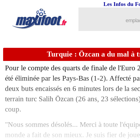
Les Infos du F
emplac
Turquie : Özcan a du mal à t
Pour le compte des quarts de finale de l'Euro 
été éliminée par les Pays-Bas (1-2). Affecté pa
deux buts encaissés en 6 minutes lors de la se
terrain turc Salih Özcan (26 ans, 23 sélections
coup.
"Nous sommes désolés... Merci à toute l'équipe
monde a fait de son mieux. Je suis fier de joue