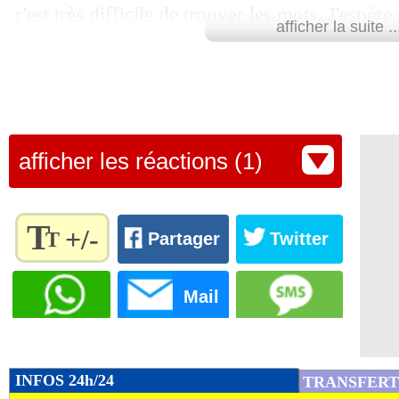
c'est très difficile de trouver les mots. J'espère
afficher la suite ..
désormais 2026 (avec la Coupe du monde, ndl
nos supporters, qui nous ont portés d'un matc
désolés, mais j'espère que d'autres beaux jour
joueur du Borussia Dortmund devant les médi
afficher les réactions (1)
Lu 14.694 fois
- Damien Da Silva 
T
+/-
T
Partager
Twitter
Règlez la
taille du
Mail
texte
pour
l'adapter
à vos
INFOS 24h/24
TRANSFERT
préférences