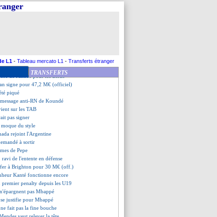
urpris par le Servette
tranger
 pas un problème pour Dupraz
ez fier malgré tout
Merino rend hommage à son père
ense peine de Pepe
mann cartonne Andrich
ant contre l'Espagne
 bluffé par Koundé
de L1
-
Tableau mercato L1
-
Transferts étranger
vient l'Angleterre
TRANSFERTS
core de l'année pour les Bleus
an signe pour 47,2 M€ (officiel)
été piqué
u message anti-RN de Koundé
ient sur les TAB
ait pas signer
 moque du style
nada rejoint l'Argentine
emandé à sortir
armes de Pepe
ravi de l'entente en défense
ffer à Brighton pour 30 M€ (off.)
onheur Kanté fonctionne encore
 premier penalty depuis les U19
x n'épargnent pas Mbappé
se justifie pour Mbappé
ne fait pas la fine bouche
Mendes veut relever la tête