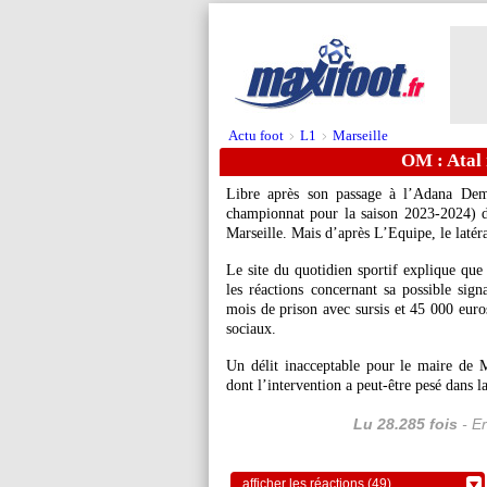
Actu foot
L1
Marseille
>
>
OM : Atal 
Libre après son passage à l’Adana Dem
championnat pour la saison 2023-2024) d
Marseille. Mais d’après L’Equipe, le latéra
Le site du quotidien sportif explique que l
les réactions concernant sa possible sign
mois de prison avec sursis et 45 000 euro
sociaux.
Un délit inacceptable pour le maire de 
dont l’intervention a peut-être pesé dans 
Lu 28.285 fois
- Er
afficher les réactions (49)