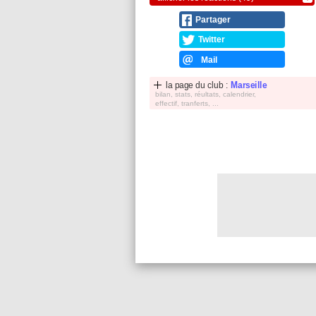
Partager
Twitter
Mail
la page du club :
Marseille
bilan, stats, réultats, calendrier,
effectif, tranferts, ...