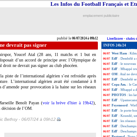
Amical
: Monaco s
06/07
Les Infos du Football Français et E
EdF
: l'Espagne,
06/07
Portugal
: Martin
06/07
emplacement publicitaire
VIDEO
: Mikel 
06/07
Portugal
: l'imm
06/07
Allemagne
: Leh
06/07
EdF
: Riolo confi
06/07
publié le
06/07/2024 à 09h12
EdF
: Camavinga
06/07
LiveScore
-
clubs 
Suisse
: Yakin pré
06/07
ne devrait pas signer
INFOS 24h/24
Audiences TV
: s
06/07
West Ham
: Kilm
06/07
irspor,
Youcef Atal
(28 ans, 11 matchs et 1 but en
EdF
: Dembélé a 
06/07
isposait d’un accord de principe avec l’Olympique de
EdF
: le nouvea
06/07
l droit ne devrait pas signer au club phocéen.
EdF
: Mbappé rev
06/07
OM
: Atal ne devr
06/07
a piste de l’international algérien s’est refroidie après
EdF
: Dembélé se
06/07
ature. L’international algérien avait été condamné à 8
Copa Am.
: le Ca
06/07
s d’amende pour provocation à la haine sur les réseaux
EdF
: Mbappé a d
06/07
PHOTOS
: les l
06/07
EdF
: Upamecano 
06/07
Marseille Benoît Payan (
voir la brève d'hier à 19h42
),
Feyenoord
: Wie
06/07
la décision de l’OM.
EdF
: le porte-b
06/07
EdF
: Koundé, un
06/07
ic Bethsy - 06/07/24 à 09h12
EdF
: les réseau
06/07
EdF
: Deschamps 
06/07
EdF
: Deschamps 
06/07
Portugal
: Nuno 
06/07