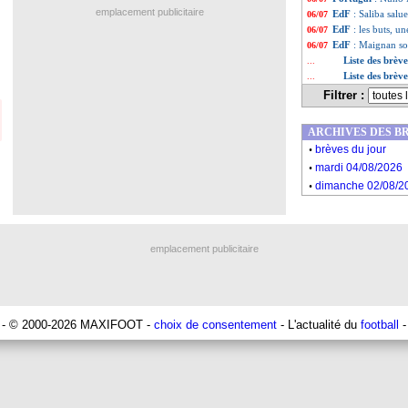
emplacement publicitaire
EdF
: Saliba salue
06/07
EdF
: les buts, 
06/07
EdF
: Maignan so
06/07
Liste des brève
...
Liste des brève
...
Filtrer :
ARCHIVES DES B
.
brèves du jour
.
mardi 04/08/2026
.
dimanche 02/08/2
emplacement publicitaire
- © 2000-2026 MAXIFOOT -
choix de consentement
- L'actualité du
football
-