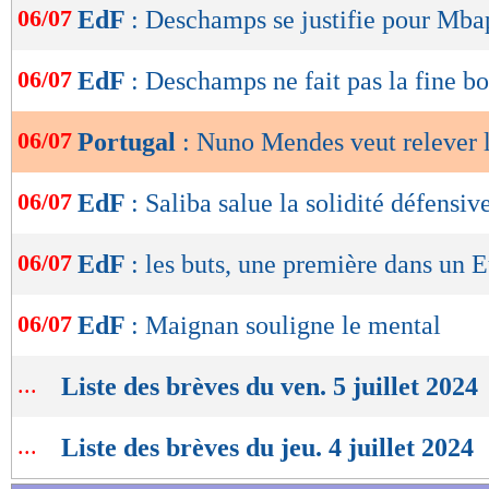
06/07
EdF
: Deschamps se justifie pour Mb
de
lecture
06/07
EdF
: Deschamps ne fait pas la fine b
OK
06/07
Portugal
: Nuno Mendes veut relever l
06/07
EdF
: Saliba salue la solidité défensiv
06/07
EdF
: les buts, une première dans un 
06/07
EdF
: Maignan souligne le mental
...
Liste des brèves du ven. 5 juillet 2024
...
Liste des brèves du jeu. 4 juillet 2024