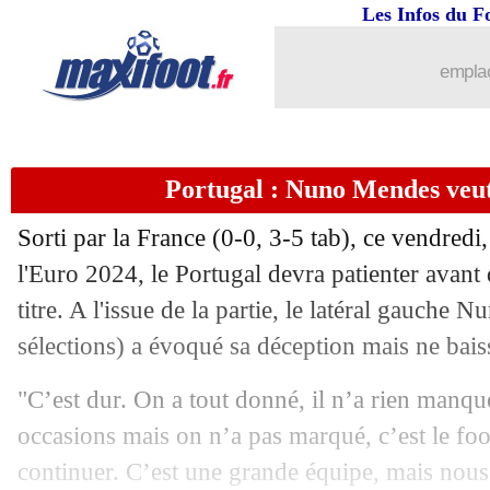
Les Infos du F
06/07
Suisse
: Yakin prévient l'Angleterre
emplac
06/07
Audiences TV
: score de l'année pour 
06/07
West Ham
: Kilman signe pour 47,2 M
Portugal : Nuno Mendes veut 
06/07
EdF
: Dembélé a été piqué
Sorti par la France (0-0, 3-5 tab), ce vendredi,
06/07
EdF
: le nouveau message anti-RN de
l'Euro 2024, le Portugal devra patienter avan
titre. A l'issue de la partie, le latéral gauche
06/07
EdF
: Mbappé revient sur les TAB
sélections) a évoqué sa déception mais ne baiss
06/07
OM
: Atal ne devrait pas signer
"C’est dur. On a tout donné, il n’a rien manqu
occasions mais on n’a pas marqué, c’est le foot. 
06/07
EdF
: Dembélé se moque du style
continuer. C’est une grande équipe, mais nous