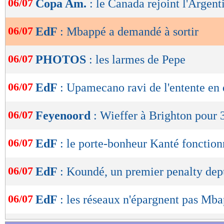
06/07
Copa Am.
: le Canada rejoint l'Argent
de
lecture
06/07
EdF
: Mbappé a demandé à sortir
OK
06/07
PHOTOS
: les larmes de Pepe
06/07
EdF
: Upamecano ravi de l'entente en
06/07
Feyenoord
: Wieffer à Brighton pour 
06/07
EdF
: le porte-bonheur Kanté fonctio
06/07
EdF
: Koundé, un premier penalty dep
06/07
EdF
: les réseaux n'épargnent pas Mb