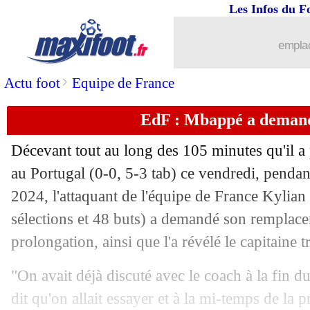
06/07
Amical
: Monaco surpris par le Servet
Les Infos du F
06/07
EdF
: l'Espagne, pas un problème pou
emplac
06/07
Portugal
: Martinez fier malgré tout
>
Actu foot
Equipe de France
EdF : Mbappé a demand
06/07
VIDEO
: Mikel Merino rend hommage
Décevant tout au long des 105 minutes qu'il a p
06/07
Portugal
: l'immense peine de Pepe
au Portugal (0-0, 5-3 tab) ce vendredi, pendant
2024, l'attaquant de l'équipe de France Kylia
06/07
Allemagne
: Lehmann cartonne Andri
sélections et 48 buts) a demandé son remplace
06/07
EdF
: Riolo confiant contre l'Espagne
prolongation, ainsi que l'a révélé le capitaine 
"On avait déjà discuté avec le coach à la fin 
06/07
EdF
: Camavinga bluffé par Koundé
dit qu'on allait essayer et à la mi-temps de la p