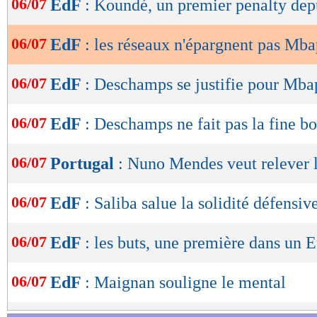
06/07
EdF
: Koundé, un premier penalty dep
de
lecture
06/07
EdF
: les réseaux n'épargnent pas Mb
OK
06/07
EdF
: Deschamps se justifie pour Mb
06/07
EdF
: Deschamps ne fait pas la fine b
06/07
Portugal
: Nuno Mendes veut relever l
06/07
EdF
: Saliba salue la solidité défensiv
06/07
EdF
: les buts, une première dans un 
06/07
EdF
: Maignan souligne le mental