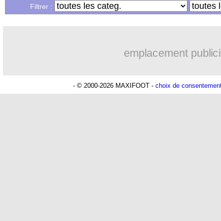
...
Liste des brèves du ven. 5 juillet 2024
Filtrer :
...
Liste des brèves du jeu. 4 juillet 2024
emplacement publici
- © 2000-2026 MAXIFOOT -
choix de consentemen