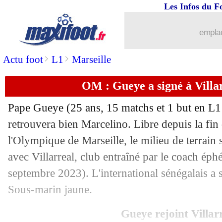
Les Infos du F
05/07
Le Havre
: le latéral Zouaoui pour 3 a
emplac
05/07
Espagne
: Pedri remplacé après 8 minu
>
>
Actu foot
L1
Marseille
05/07
EdF
: Thuram aussi titulaire ?
OM : Gueye a signé à Villarr
05/07
EdF
: Silva, ses premiers souvenirs d
Pape
Gueye
(25 ans, 15 matchs et 1 but en L1
05/07
ASSE
: Abdelhamid jusqu'en 2025 (off
retrouvera bien Marcelino. Libre depuis la fin
l'Olympique de Marseille, le milieu de terrain 
05/07
ASSE
: les Verts pistent un nouveau g
avec Villarreal, club entraîné par le coach ép
septembre 2023). L'international sénégalais a 
05/07
Rennes
: une offre pour Cabal
Sous-marin jaune.
05/07
EURO
: Espagne-Allemagne, les com
Gueye rejoint Villar