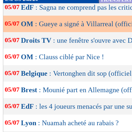
de
05/07
EdF
: Sagna ne comprend pas les criti
lecture
05/07
OM
: Gueye a signé à Villarreal (offic
OK
05/07
Droits TV
: une fenêtre s'ouvre avec
05/07
OM
: Clauss ciblé par Nice !
05/07
Belgique
: Vertonghen dit sop (officiel
05/07
Brest
: Mounié part en Allemagne (off
05/07
EdF
: les 4 joueurs menacés par une s
05/07
Lyon
: Nuamah acheté au rabais ?