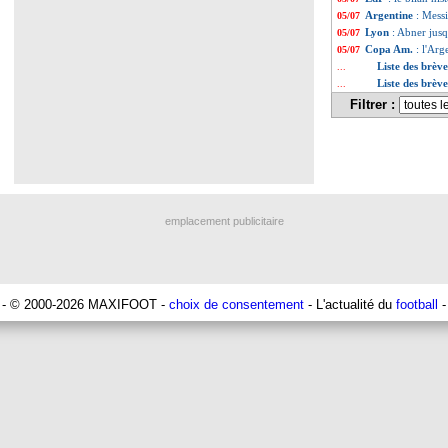
Argentine
: Messi
05/07
Lyon
: Abner jusq
05/07
Copa Am.
: l'Arg
05/07
Liste des brève
...
Liste des brève
...
Filtrer :
emplacement publicitaire
- © 2000-2026 MAXIFOOT -
choix de consentement
- L'actualité du
football
-