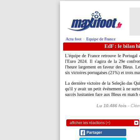
Actu foot
Equipe de France
>
EdF : le bilan 
L'équipe de France retrouve le Portugal c
l'Euro 2024. Il s'agira de la 29e confron
l'heure largement en faveur des Bleus. Le
six victoires portugaises (21%) et trois m
La dernière victoire de la Seleção das Qui
qu'il y avait un petit événement à ne surtou
succès lusitanien face aux Bleus en match o
Lu 10.486 fois
- Clém
afficher les réactions (+)
Partager