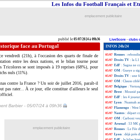
ASSE
: Abdelhami
05/07
Les Infos du Football Français et E
ASSE
: les Verts
05/07
Rennes
: une off
05/07
emplacement publicitaire
EURO
: Espagne
05/07
PSG
: Kolo Muani
05/07
OM
: un accord d
05/07
Turquie
: Demira
05/07
publié le
05/07/2024 à 09h36
Argentine
: TAB, 
05/07
LiveScore
-
clubs 
Galatasaray
: Za
05/07
historique face au Portugal
INFOS 24h/24
Dortmund
: Guir
05/07
Rennes
: rebondi
05/07
e vendredi (21h), à l'occasion des quarts de finale de
Droits TV
: la L
05/07
tation entre les deux nations, et le bilan tourne pour
EdF
: Sagna ne c
05/07
s Tricolores se sont imposés à 19 reprises (68%), pour
OM
: Gueye a sign
05/07
atchs nuls (11%).
Droits TV
: une 
05/07
OM
: Clauss cibl
05/07
nas contre la France ? Un soir de juillet 2016, paraît-il
Belgique
: Verton
05/07
t pas rater... À ce jour, elle constitue d'ailleurs le seul
Brest
: Mounié pa
05/07
fficiel.
EdF
: les 4 joue
05/07
Lyon
: Nuamah ac
05/07
ent Barbier - 05/07/24 à 09h36
Flamengo
: West
05/07
Nantes
: départ c
05/07
OM
: Carboni ve
05/07
Arsenal
: 53 M€ p
05/07
emplacement publicitaire
Rennes
: Le Fée 
05/07
Lyon
: déjà près 
05/07
EdF
: le bilan hi
05/07