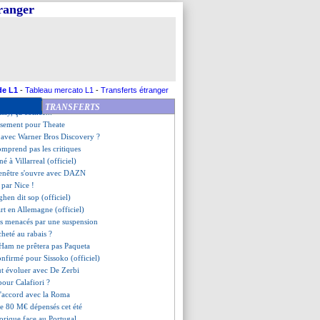
d jusqu'en 2025 (officiel)
tranger
 pistent un nouveau gardien
re pour Cabal
-Allemagne, les compos
 et la gestion des critiques
e principe avec Atal
l suspendu 2 matchs
les stats folles de Martinez
de L1
-
Tableau mercato L1
-
Transferts étranger
niolo prêté à l'Atalanta (off.)
TRANSFERTS
assy, ça coince...
ssement pour Theate
1 avec Warner Bros Discovery ?
omprend pas les critiques
é à Villarreal (officiel)
fenêtre s'ouvre avec DAZN
é par Nice !
ghen dit sop (officiel)
rt en Allemagne (officiel)
urs menacés par une suspension
heté au rabais ?
 Ham ne prêtera pas Paqueta
onfirmé pour Sissoko (officiel)
ut évoluer avec De Zerbi
our Calafiori ?
d'accord avec la Roma
de 80 M€ dépensés cet été
storique face au Portugal