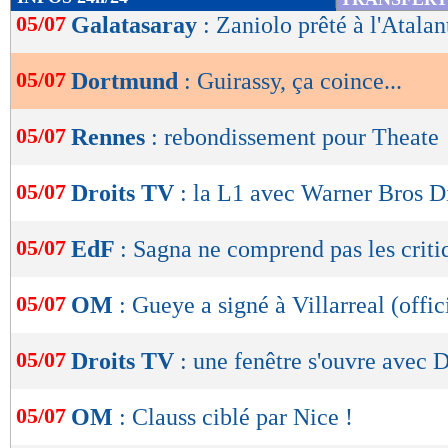
de
05/07
Galatasaray
: Zaniolo prêté à l'Atalant
lecture
05/07
Dortmund
: Guirassy, ça coince...
OK
05/07
Rennes
: rebondissement pour Theate
05/07
Droits TV
: la L1 avec Warner Bros D
05/07
EdF
: Sagna ne comprend pas les criti
05/07
OM
: Gueye a signé à Villarreal (offic
05/07
Droits TV
: une fenêtre s'ouvre avec
05/07
OM
: Clauss ciblé par Nice !