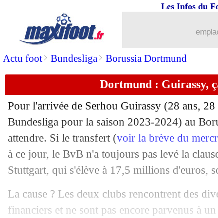
Les Infos du F
05/07
PHOTOS
: le vestiaire des Bleus est p
emplac
05/07
EdF
: Camavinga va bien débuter !
>
>
Actu foot
Bundesliga
Borussia Dortmund
05/07
Turquie
: la suspension de Demiral pa
Dortmund : Guirassy, ça
05/07
Portugal-France
: LA meilleure cote 
Pour l'arrivée de Serhou
Guirassy
(28 ans, 28 
05/07
Le Havre
: le latéral Zouaoui pour 3 a
Bundesliga pour la saison 2023-2024) au Boru
attendre. Si le transfert (
voir la brève du merc
05/07
Espagne
: Pedri remplacé après 8 minu
à ce jour, le BvB n'a toujours pas levé la clause
Stuttgart, qui s'élève à 17,5 millions d'euros,
05/07
EdF
: Thuram aussi titulaire ?
La cause ? Les deux clubs rencontrent des dive
05/07
EdF
: Silva, ses premiers souvenirs d
financiers et ne sont pas encore parvenus à un 