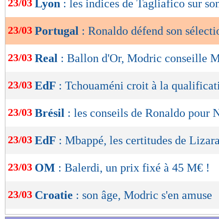
23/03
Lyon
: les indices de Tagliafico sur so
de
lecture
23/03
Portugal
: Ronaldo défend son sélect
OK
23/03
Real
: Ballon d'Or, Modric conseille
23/03
EdF
: Tchouaméni croit à la qualificat
23/03
Brésil
: les conseils de Ronaldo pour
23/03
EdF
: Mbappé, les certitudes de Lizar
23/03
OM
: Balerdi, un prix fixé à 45 M€ !
23/03
Croatie
: son âge, Modric s'en amuse