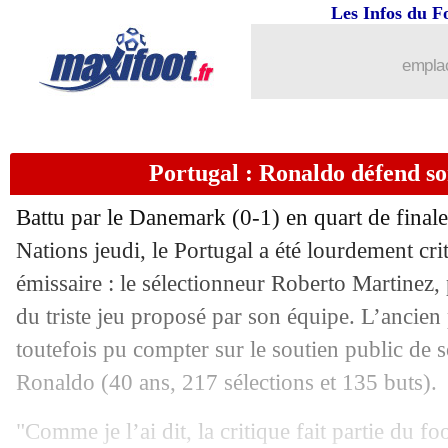
23/03
Juve
: Motta, la phrase cash de Giuntol
Les Infos du F
23/03
EdF
: les encouragements de Pogba
emplac
23/03
Liverpool
: le Real, Alexander-Arnold
Portugal : Ronaldo défend so
23/03
EdF
: Deschamps croit à un renverse
Battu par le Danemark (0-1) en quart de finale 
23/03
VIDEO
: à 45 ans, Pirlo régale sur co
Nations jeudi, le Portugal a été lourdement cr
émissaire : le sélectionneur Roberto Martinez,
23/03
EdF
: Barcola en surprise ?
du triste jeu proposé par son équipe. L’ancien
23/03
Belgique
: De Bruyne dédouane Garci
toutefois pu compter sur le soutien public de s
Ronaldo (40 ans, 217 sélections et 135 buts).
23/03
Juve
: Motta viré, Tudor nommé ! (offi
"Comme je l’ai dit, la critique fait partie du fo