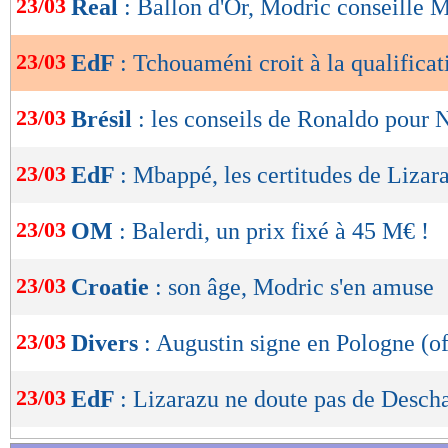
23/03
Real
: Ballon d'Or, Modric conseille
de
lecture
23/03
EdF
: Tchouaméni croit à la qualificat
OK
23/03
Brésil
: les conseils de Ronaldo pour
23/03
EdF
: Mbappé, les certitudes de Lizar
23/03
OM
: Balerdi, un prix fixé à 45 M€ !
23/03
Croatie
: son âge, Modric s'en amuse
23/03
Divers
: Augustin signe en Pologne (of
23/03
EdF
: Lizarazu ne doute pas de Desc