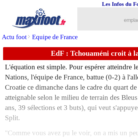
23/03
Liverpool
: le Real, Alexander-Arnold
Les Infos du F
23/03
EdF
: Deschamps croit à un renverse
emplac
23/03
VIDEO
: à 45 ans, Pirlo régale sur co
>
Actu foot
Equipe de France
EdF : Tchouaméni croit à la
23/03
EdF
: Barcola en surprise ?
L'équation est simple. Pour espérer atteindre l
23/03
Belgique
: De Bruyne dédouane Garci
Nations, l'équipe de France, battue (0-2) à l'all
Croatie ce dimanche dans le cadre du quart de 
23/03
Juve
: Motta viré, Tudor nommé ! (offi
atteignable selon le milieu de terrain des Ble
23/03
LdN
: la Géorgie s'amuse, Mikautadze 
ans, 39 sélections et 3 buts), qui veut s'appuye
Split.
23/03
OM
: Rabiot sera apte pour Reims
"Comme vous avez pu le voir, on a mis un peu 