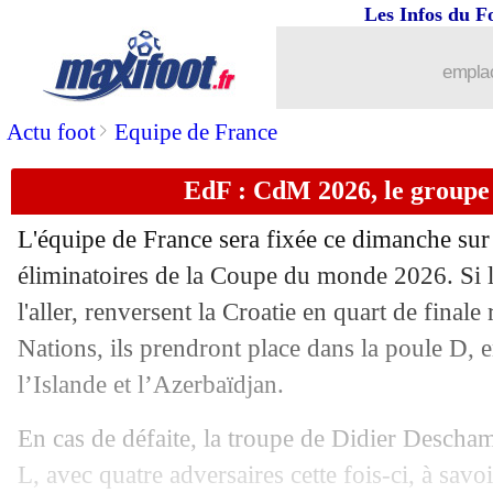
23/03
LdN
: France 2-0 (5-4 t.a.b.) Croatie (f
Les Infos du F
23/03
LdN
: ça passe pour l'Espagne et le Po
emplac
23/03
VIDEO
: Yamal frappe encore...
>
Actu foot
Equipe de France
EdF : CdM 2026, le groupe 
23/03
LdN
: Allemagne qualifiée, la Belgiqu
L'équipe de France sera fixée ce dimanche sur
23/03
Tottenham
: Bentancur pisté par l'Atl
éliminatoires de la Coupe du monde 2026. Si le
l'aller, renversent la Croatie en quart de finale
23/03
VIDEO
: le joli coup-franc d'Olise
Nations, ils prendront place dans la poule D,
23/03
Man City
: Akanji proposé au Real M
l’Islande et l’Azerbaïdjan.
En cas de défaite, la troupe de Didier Descha
23/03
Géorgie
: Mikautadze se rapproche d'
L, avec quatre adversaires cette fois-ci, à savoi