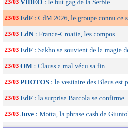
23/03
VIDEO
: le but gag de la Serbie
de
lecture
23/03
EdF
: CdM 2026, le groupe connu ce s
OK
23/03
LdN
: France-Croatie, les compos
23/03
EdF
: Sakho se souvient de la magie 
23/03
OM
: Clauss a mal vécu sa fin
23/03
PHOTOS
: le vestiaire des Bleus est p
23/03
EdF
: la surprise Barcola se confirme
23/03
Juve
: Motta, la phrase cash de Giuntol