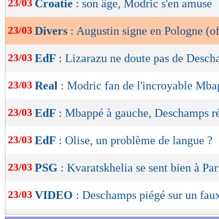
23/03
Croatie
: son âge, Modric s'en amuse
de
lecture
23/03
Divers
: Augustin signe en Pologne (of
OK
23/03
EdF
: Lizarazu ne doute pas de Desc
23/03
Real
: Modric fan de l'incroyable Mb
23/03
EdF
: Mbappé à gauche, Deschamps r
23/03
EdF
: Olise, un problème de langue ?
23/03
PSG
: Kvaratskhelia se sent bien à Par
23/03
VIDEO
: Deschamps piégé sur un faux