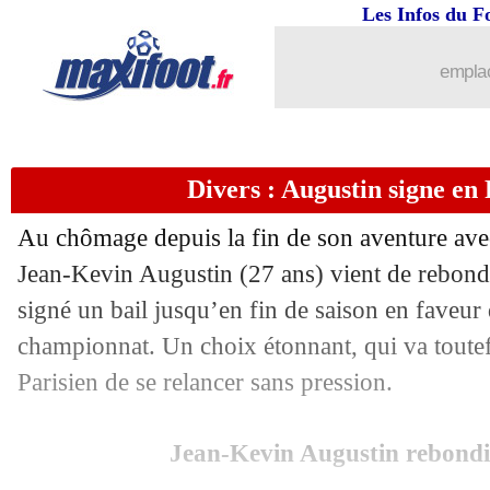
23/03
Juve
: Motta viré, Tudor nommé ! (offi
Les Infos du F
23/03
LdN
: la Géorgie s'amuse, Mikautadze 
emplac
23/03
OM
: Rabiot sera apte pour Reims
Divers : Augustin signe en 
23/03
EdF
: son record, Giroud lucide sur 
Au chômage depuis la fin de son aventure avec
23/03
CdM 2026
: Aubameyang fait gagner 
Jean-Kevin Augustin (27 ans) vient de rebondi
signé un bail jusqu’en fin de saison en faveu
23/03
VIDEO
: le joli lob de Mikautadze !
championnat. Un choix étonnant, qui va toutefo
23/03
PSG
: le projet, Sakho se souvient des
Parisien de se relancer sans pression.
23/03
Lens
: l'OM chambré, l'aveu de Thom
Jean-Kevin Augustin rebondi