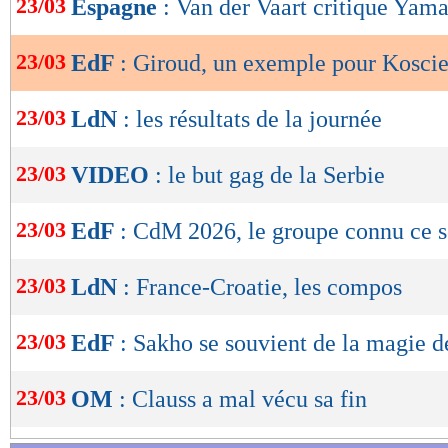
23/03
Espagne
: Van der Vaart critique Yama
de
lecture
23/03
EdF
: Giroud, un exemple pour Kosci
OK
23/03
LdN
: les résultats de la journée
23/03
VIDEO
: le but gag de la Serbie
23/03
EdF
: CdM 2026, le groupe connu ce s
23/03
LdN
: France-Croatie, les compos
23/03
EdF
: Sakho se souvient de la magie 
23/03
OM
: Clauss a mal vécu sa fin