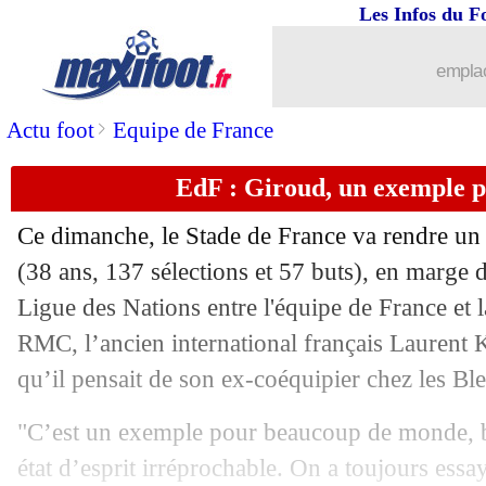
...
Liste des brèves du lun. 24 mars 2025
Les Infos du F
23/03
LdN
: le tableau du Final Four
emplac
23/03
EdF
: Dembélé dépasse Mbappé
>
Actu foot
Equipe de France
EdF : Giroud, un exemple p
23/03
LdN
: France 2-0 (5-4 t.a.b.) Croatie (f
Ce dimanche, le Stade de France va rendre u
23/03
LdN
: ça passe pour l'Espagne et le Po
(38 ans, 137 sélections et 57 buts), en marge d
Ligue des Nations entre l'équipe de France et l
23/03
VIDEO
: Yamal frappe encore...
RMC, l’ancien international français Laurent K
23/03
LdN
: Allemagne qualifiée, la Belgiqu
qu’il pensait de son ex-coéquipier chez les Ble
"C’est un exemple pour beaucoup de monde, b
23/03
Tottenham
: Bentancur pisté par l'Atl
état d’esprit irréprochable. On a toujours essay