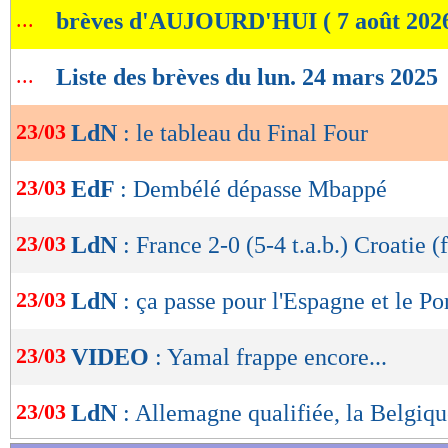
...
brèves d'AUJOURD'HUI ( 7 août 202
de
lecture
...
Liste des brèves du lun. 24 mars 2025
OK
23/03
LdN
: le tableau du Final Four
23/03
EdF
: Dembélé dépasse Mbappé
23/03
LdN
: France 2-0 (5-4 t.a.b.) Croatie (f
23/03
LdN
: ça passe pour l'Espagne et le Po
23/03
VIDEO
: Yamal frappe encore...
23/03
LdN
: Allemagne qualifiée, la Belgiqu