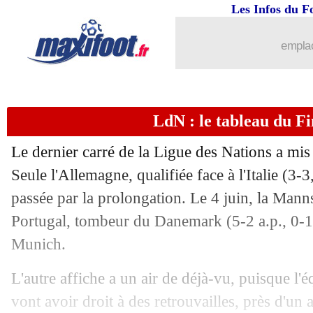
Les Infos du F
emplac
LdN : le tableau du F
Le dernier carré de la Ligue des Nations a mis
Seule l'Allemagne, qualifiée face à l'Italie (3-3, 
passée par la prolongation. Le 4 juin, la Mann
Portugal, tombeur du Danemark (5-2 a.p., 0-1 à
Munich.
L'autre affiche a un air de déjà-vu, puisque l'
vont avoir droit à des retrouvailles, près d'un 