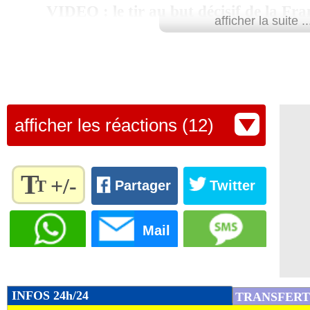
VIDEO : le tir au but décisif de la Fra
afficher la suite ..
afficher les réactions (12)
T
+/-
T
Partager
Twitter
Règlez la
taille du
Mail
texte
pour
l'adapter
à vos
INFOS 24h/24
TRANSFERT
préférences