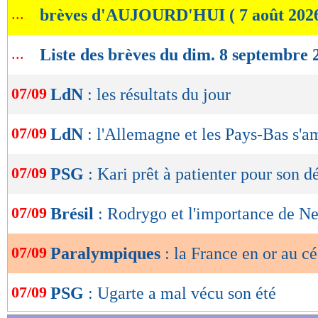
...
brèves d'AUJOURD'HUI ( 7 août 202
de
lecture
...
Liste des brèves du dim. 8 septembre 
OK
07/09
LdN
: les résultats du jour
07/09
LdN
: l'Allemagne et les Pays-Bas s'a
07/09
PSG
: Kari prêt à patienter pour son d
07/09
Brésil
: Rodrygo et l'importance de N
07/09
Paralympiques
: la France en or au cé
07/09
PSG
: Ugarte a mal vécu son été