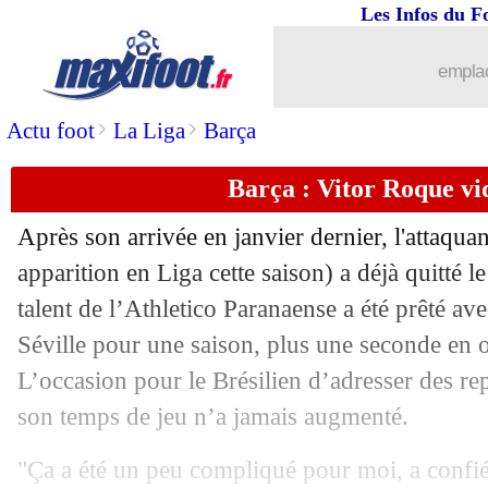
Les Infos du F
07/09
EdF (Espoirs)
: sorti blessé, Doué ras
emplac
07/09
MHSC
: un doute sur l'avenir de Der 
>
>
Actu foot
La Liga
Barça
07/09
EdF
: Maignan a bougé ses coéquipier
Barça : Vitor Roque vi
07/09
Angleterre
: Kane s'inspire de Ronald
Après son arrivée en janvier dernier, l'attaqua
apparition en Liga cette saison) a déjà quitté 
07/09
EdF
: Mbappé en 9, Pedretti voit un s
talent de l’Athletico Paranaense a été prêté av
07/09
Séville pour une saison, plus une seconde en op
Real
: un soulagement pour Güler
L’occasion pour le Brésilien d’adresser des re
07/09
OM
: Linette tente de séduire Longori
son temps de jeu n’a jamais augmenté.
07/09
Man City
: Haaland, prolongation ave
"Ça a été un peu compliqué pour moi, a confié