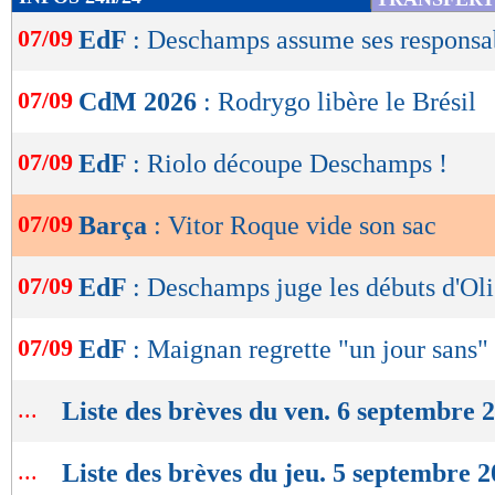
de
07/09
EdF
: Deschamps assume ses responsab
lecture
OK
07/09
CdM 2026
: Rodrygo libère le Brésil
07/09
EdF
: Riolo découpe Deschamps !
07/09
Barça
: Vitor Roque vide son sac
07/09
EdF
: Deschamps juge les débuts d'Oli
07/09
EdF
: Maignan regrette "un jour sans"
...
Liste des brèves du ven. 6 septembre 
...
Liste des brèves du jeu. 5 septembre 