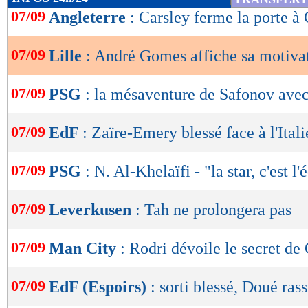
de
07/09
Angleterre
: Carsley ferme la porte 
lecture
07/09
Lille
: André Gomes affiche sa motiva
OK
07/09
PSG
: la mésaventure de Safonov avec
07/09
EdF
: Zaïre-Emery blessé face à l'Itali
07/09
PSG
: N. Al-Khelaïfi - "la star, c'est l
07/09
Leverkusen
: Tah ne prolongera pas
07/09
Man City
: Rodri dévoile le secret de
07/09
EdF (Espoirs)
: sorti blessé, Doué ras