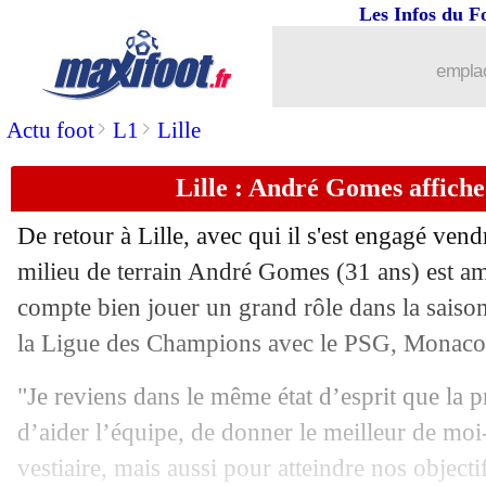
Les Infos du F
07/09
LdN
: l'Allemagne et les Pays-Bas s'a
emplac
07/09
PSG
: Kari prêt à patienter pour son d
>
>
Actu foot
L1
Lille
07/09
Brésil
: Rodrygo et l'importance de N
Lille : André Gomes affiche
07/09
Paralympiques
: la France en or au cé
De retour à Lille, avec qui il s'est engagé vend
07/09
PSG
: Ugarte a mal vécu son été
milieu de terrain André Gomes (31 ans) est am
compte bien jouer un grand rôle dans la saiso
07/09
Reims
: Bojang prêté en Suisse (offici
la Ligue des Champions avec le PSG, Monaco 
07/09
PSG
: Lucas en garde un excellent so
"Je reviens dans le même état d’esprit que la p
d’aider l’équipe, de donner le meilleur de moi
07/09
Belgique
: Tedesco vole au secours d
vestiaire, mais aussi pour atteindre nos objecti