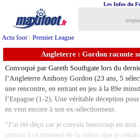
Les Infos du F
emplac
...
brèves d'AUJOURD'HUI ( 8 août 202
>
Actu foot
Premier League
Angleterre : Gordon raconte s
...
Liste des brèves du dim. 8 septembre 
Convoqué par Gareth Southgate lors du dernier
07/09
LdN
: les résultats du jour
l’Angleterre Anthony Gordon (23 ans, 5 sélect
une rencontre, en entrant en jeu à la 89e minut
07/09
LdN
: l'Allemagne et les Pays-Bas s'a
l’Espagne (1-2). Une véritable déception pour
07/09
PSG
: Kari prêt à patienter pour son d
en veut encore à son ex-sélectionneur.
"J’ai été déçu car je croyais beaucoup en moi. 
07/09
Brésil
: Rodrygo et l'importance de N
surtout à ce moment de la saison que je venais 