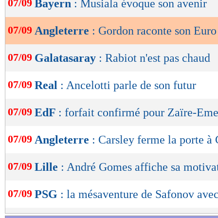
07/09
Bayern
: Musiala évoque son avenir
de
lecture
07/09
Angleterre
: Gordon raconte son Euro
OK
07/09
Galatasaray
: Rabiot n'est pas chaud
07/09
Real
: Ancelotti parle de son futur
07/09
EdF
: forfait confirmé pour Zaïre-Em
07/09
Angleterre
: Carsley ferme la porte 
07/09
Lille
: André Gomes affiche sa motiva
07/09
PSG
: la mésaventure de Safonov avec