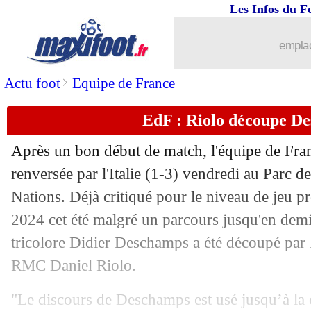
Les Infos du F
07/09
EdF (Espoirs)
: sorti blessé, Doué ras
emplac
07/09
MHSC
: un doute sur l'avenir de Der 
>
Actu foot
Equipe de France
07/09
EdF
: Maignan a bougé ses coéquipier
EdF : Riolo découpe De
07/09
Angleterre
: Kane s'inspire de Ronald
Après un bon début de match, l'équipe de Fran
07/09
EdF
: Mbappé en 9, Pedretti voit un s
renversée par l'Italie (1-3) vendredi au Parc d
Nations. Déjà critiqué pour le niveau de jeu pr
07/09
Real
: un soulagement pour Güler
2024 cet été malgré un parcours jusqu'en demi-
tricolore Didier Deschamps a été découpé par l
07/09
OM
: Linette tente de séduire Longori
RMC Daniel Riolo.
07/09
Man City
: Haaland, prolongation ave
"Le discours de Deschamps est usé jusqu’à la 