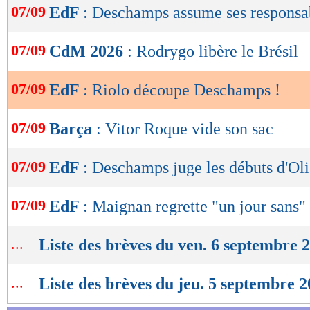
07/09
EdF
: Deschamps assume ses responsab
de
lecture
07/09
CdM 2026
: Rodrygo libère le Brésil
OK
07/09
EdF
: Riolo découpe Deschamps !
07/09
Barça
: Vitor Roque vide son sac
07/09
EdF
: Deschamps juge les débuts d'Oli
07/09
EdF
: Maignan regrette "un jour sans"
...
Liste des brèves du ven. 6 septembre 
...
Liste des brèves du jeu. 5 septembre 