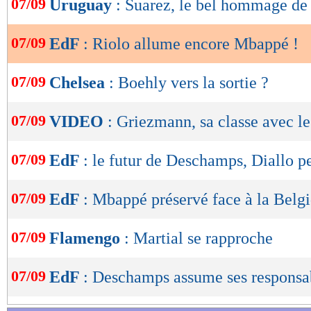
07/09
Uruguay
: Suarez, le bel hommage de
de
lecture
07/09
EdF
: Riolo allume encore Mbappé !
OK
07/09
Chelsea
: Boehly vers la sortie ?
07/09
VIDEO
: Griezmann, sa classe avec le
07/09
EdF
: le futur de Deschamps, Diallo pe
07/09
EdF
: Mbappé préservé face à la Belg
07/09
Flamengo
: Martial se rapproche
07/09
EdF
: Deschamps assume ses responsab