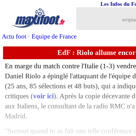
07/09
Angleterre
: Carsley ferme la porte 
Les Infos du F
07/09
Lille
: André Gomes affiche sa motiva
emplac
07/09
PSG
: la mésaventure de Safonov avec
>
Actu foot
Equipe de France
EdF : Riolo allume enco
07/09
EdF
: Zaïre-Emery blessé face à l'Itali
En marge du match contre l'Italie (1-3) vendr
07/09
PSG
: N. Al-Khelaïfi - "la star, c'est l
Daniel Riolo a épinglé l'attaquant de l'équip
(25 ans, 85 sélections et 48 buts), qui a indiqué
07/09
Leverkusen
: Tah ne prolongera pas
critiques (
voir ici
). Après la copie décevante d
07/09
Man City
: Rodri dévoile le secret de
aux Italiens, le consultant de la radio RMC n'a
Madrid.
07/09
EdF (Espoirs)
: sorti blessé, Doué ras
"Surtout quand tu as fait une telle conférence d