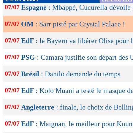
de
07/07
Espagne
: Mbappé, Cucurella dévoile 
lecture
07/07
OM
: Sarr pisté par Crystal Palace !
OK
07/07
EdF
: le Bayern va libérer Olise pour 
07/07
PSG
: Camara justifie son départ des
07/07
Brésil
: Danilo demande du temps
07/07
EdF
: Kolo Muani a testé le masque 
07/07
Angleterre
: finale, le choix de Bell
07/07
EdF
: Maignan, le meilleur pour Kou