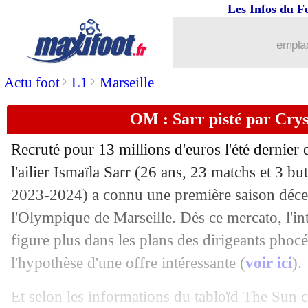
Les Infos du F
07/07
OM
: le Vélodrome a choqué Mbappé 
emplac
07/07
Brésil
: Endrick, la stat' qui fait tâche..
>
>
Actu foot
L1
Marseille
07/07
Juve
: Aston Villa se place pour Chies
OM : Sarr pisté par Crys
07/07
Turquie
: Montella espère du respect
Recruté pour 13 millions d'euros l'été dernie
07/07
EdF
: le clan Zaïre-Emery frustré, mais
l'ailier Ismaïla
Sarr
(26 ans, 23 matchs et 3 but
2023-2024) a connu une première saison décev
07/07
Arsenal
: Kiwior victime de Calafiori 
l'Olympique de Marseille. Dès ce mercato, l'in
figure plus dans les plans des dirigeants phocé
07/07
Barça
: Araujo absent six semaines ?
l'hypothèse d'une offre intéressante (
voir ici
).
07/07
EdF
: législatives, les messages des B
Et selon les informations du tabloïd The Sun 