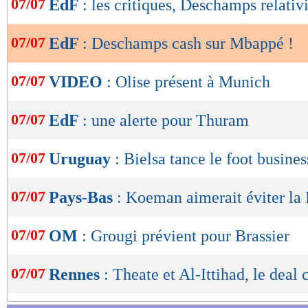
07/07
EdF
: les critiques, Deschamps relativ
Lu 29.069 fois
- Damien Da Silva 
de
lecture
07/07
EdF
: Deschamps cash sur Mbappé !
OK
07/07
VIDEO
: Olise présent à Munich
07/07
EdF
: une alerte pour Thuram
07/07
Uruguay
: Bielsa tance le foot busines
07/07
Pays-Bas
: Koeman aimerait éviter la
07/07
OM
: Grougi prévient pour Brassier
07/07
Rennes
: Theate et Al-Ittihad, le deal 