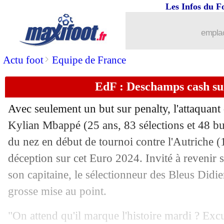
07/07
Bayern
: la confiance de MU pour De 
Les Infos du F
07/07
Divers
: Thiago Alcantara va dire stop
emplac
07/07
EdF
: Fofana se moque des critiques
>
Actu foot
Equipe de France
EdF : Deschamps cash s
07/07
Bilbao
: Berenguer a prolongé (officie
Avec seulement un but sur penalty, l'attaquant
07/07
EdF
: Dembélé, les jolis mots de Des
Kylian Mbappé (25 ans, 83 sélections et 48 but
du nez en début de tournoi contre l'Autriche (
07/07
OM
: De Zerbi veut relancer Castrovil
déception sur cet Euro 2024. Invité à revenir s
07/07
EdF
: Koundé ne craint pas l'Espagne
son capitaine, le sélectionneur des Bleus Didi
grosse mise au point.
07/07
PSG
: Kolo Muani veut oublier cette s
"On attend qu'il marque l'histoire mardi ? Ex