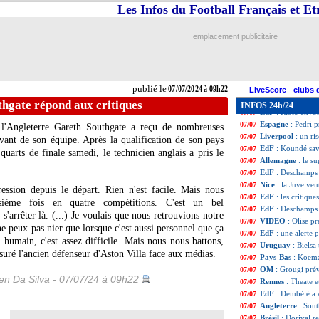
Bayern
: la conf
07/07
Les Infos du Football Français et E
Divers
: Thiago A
07/07
EdF
: Fofana se 
07/07
emplacement publicitaire
Bilbao
: Berengue
07/07
EdF
: Dembélé, l
07/07
OM
: De Zerbi ve
07/07
EdF
: Koundé ne 
07/07
publié le
07/07/2024 à 09h22
PSG
: Kolo Muani
07/07
LiveScore
-
clubs 
Bologne
: Zirkze
07/07
thgate répond aux critiques
INFOS 24h/24
EdF
: Riolo envo
07/07
Espagne
: Pedri 
07/07
 l'Angleterre Gareth Southgate a reçu de nombreuses
Liverpool
: un ri
07/07
vant de son équipe. Après la qualification de son pays
EdF
: Koundé sa
07/07
 quarts de finale samedi, le technicien anglais a pris le
Allemagne
: le s
07/07
EdF
: Deschamps 
07/07
Nice
: la Juve veu
07/07
ssion depuis le départ. Rien n'est facile. Mais nous
EdF
: les critiqu
07/07
ième fois en quatre compétitions. C'est un bel
EdF
: Deschamps
07/07
arrêter là. (...) Je voulais que nous retrouvions notre
VIDEO
: Olise p
07/07
 ne peux pas nier que lorsque c'est aussi personnel que ça
EdF
: une alerte
07/07
n humain, c'est assez difficile. Mais nous nous battons,
Uruguay
: Bielsa
07/07
ssuré l'ancien défenseur d'Aston Villa face aux médias.
Pays-Bas
: Koema
07/07
OM
: Grougi prév
07/07
n Da Silva - 07/07/24 à 09h22
Rennes
: Theate e
07/07
EdF
: Dembélé a é
07/07
Angleterre
: Sou
07/07
Brésil
: Dorival re
07/07