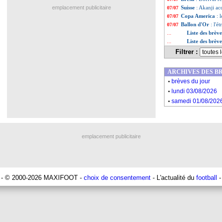
emplacement publicitaire
Suisse
: Akanji ac
07/07
Copa America
: 
07/07
Ballon d'Or
: l'é
07/07
Liste des brève
...
Liste des brève
...
Filtrer :
ARCHIVES DES B
.
brèves du jour
.
lundi 03/08/2026
.
samedi 01/08/202
emplacement publicitaire
- © 2000-2026 MAXIFOOT -
choix de consentement
- L'actualité du
football
-