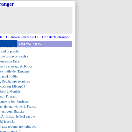
iance de MU pour De Ligt
tranger
lcantara va dire stop
moque des critiques
r a prolongé (officiel)
es jolis mots de Deschamps
ut relancer Castrovilli
craint pas l'Espagne
 veut oublier cette saison
de L1
-
Tableau mercato L1
-
Transferts étranger
e se rapproche de Man Utd
TRANSFERTS
ie Mbappé sur le banc !
prend la parole
sque pris avec Salah ?
voure son Euro
uperbe message de Kroos
se méfie de l'Espagne
t aussi Todibo
es, Deschamps relativise
 cash sur Mbappé !
résent à Munich
 pour Thuram
 tance le foot business !
n aimerait éviter la France
ient pour Brassier
t Al-Ittihad, le deal capote
té frustré...
thgate répond aux critiques
tient du positif