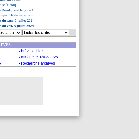
cuse le coup...
le Brésil prend la porte !
trange avis de Stoichkov
s du sam. 6 juillet 2024
s du ven. 5 juillet 2024
REVES
.
brèves d'hier
.
dimanche 02/08/2026
.
6
Recherche archives