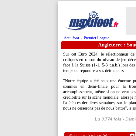
Actu foot
Premier League
>
Angleterre : Sou
Sur cet Euro 2024, le sélectionneur de
critiques en raison du niveau de jeu déce
face à la Suisse (1-1, 5-3 t.a.b.) lors des
temps de répondre à ses détracteurs.
"Notre équipe a été sous une énorme pre
sommes en demi-finale pour la trois
accomplissement, même si on ne veut pas s'
crédibilité sur la scène mondiale, alors je
l'a été ces dernières semaines, sur le pla
nous ne cesserons pas de nous battre", a a
Lu 9.774 fois
- Damie
afficher les réactions (+)