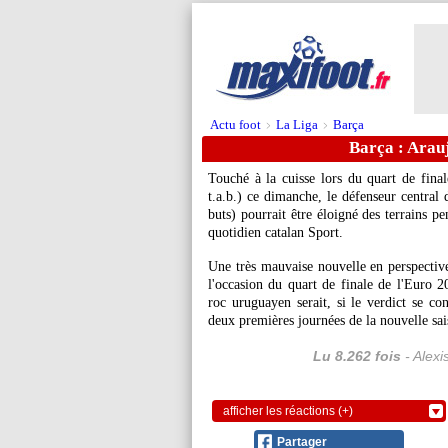
Actu foot
La Liga
Barça
>
>
Barça : Arauj
Touché à la cuisse lors du quart de fina
t.a.b.) ce dimanche, le défenseur central
buts) pourrait être éloigné des terrains p
quotidien catalan Sport.
Une très mauvaise nouvelle en perspective
l'occasion du quart de finale de l'Euro 2
roc uruguayen serait, si le verdict se con
deux premières journées de la nouvelle sa
Lu 8.262 fois
- Alexi
afficher les réactions (+)
Partager