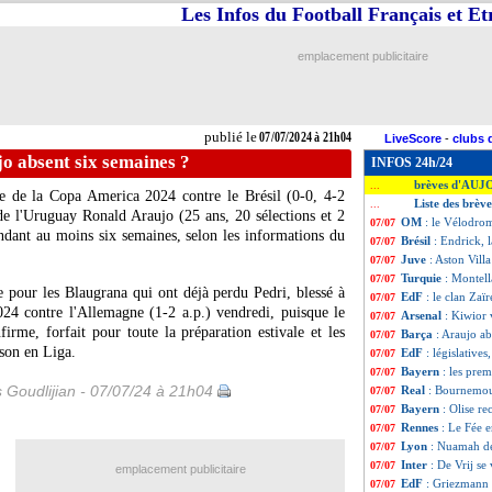
Les Infos du Football Français et E
emplacement publicitaire
publié le
07/07/2024 à 21h04
LiveScore
-
clubs 
o absent six semaines ?
INFOS 24h/24
brèves d'AUJ
...
le de la Copa America 2024 contre le Brésil (0-0, 4-2
Liste des brève
...
 de l'Uruguay Ronald Araujo (25 ans, 20 sélections et 2
OM
: le Vélodro
07/07
endant au moins six semaines, selon les informations du
Brésil
: Endrick, la
07/07
Juve
: Aston Vill
07/07
Turquie
: Montell
07/07
 pour les Blaugrana qui ont déjà perdu Pedri, blessé à
EdF
: le clan Zaï
07/07
024 contre l'Allemagne (1-2 a.p.) vendredi, puisque le
Arsenal
: Kiwior 
07/07
firme, forfait pour toute la préparation estivale et les
Barça
: Araujo ab
07/07
ison en Liga.
EdF
: législative
07/07
Bayern
: les prem
07/07
s Goudlijian - 07/07/24 à 21h04
Real
: Bournemou
07/07
Bayern
: Olise r
07/07
Rennes
: Le Fée 
07/07
Lyon
: Nuamah déf
07/07
Inter
: De Vrij se 
07/07
emplacement publicitaire
EdF
: Griezmann s
07/07