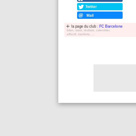
Twitter
Mail
la page du club :
FC Barcelone
bilan, stats, réultats, calendrier,
effectif, tranferts, ...