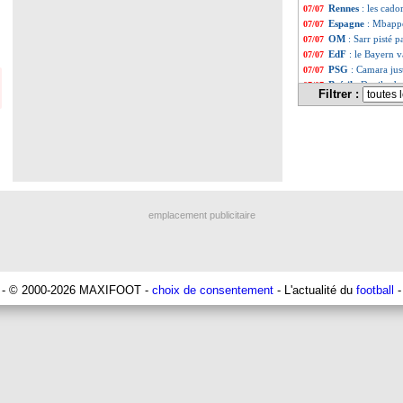
Rennes
: les cado
07/07
Espagne
: Mbappé
07/07
OM
: Sarr pisté p
07/07
EdF
: le Bayern v
07/07
PSG
: Camara jus
07/07
Brésil
: Danilo d
07/07
Filtrer :
EdF
: Kolo Muani
07/07
Angleterre
: fina
07/07
EdF
: Maignan, l
07/07
Euro
: Espagne-Fr
07/07
Bayern
: la conf
07/07
Divers
: Thiago A
07/07
EdF
: Fofana se 
07/07
Bilbao
: Berengue
07/07
emplacement publicitaire
EdF
: Dembélé, l
07/07
OM
: De Zerbi ve
07/07
EdF
: Koundé ne 
07/07
PSG
: Kolo Muani
07/07
Bologne
: Zirkze
07/07
- © 2000-2026 MAXIFOOT -
choix de consentement
- L'actualité du
football
-
EdF
: Riolo envo
07/07
Espagne
: Pedri 
07/07
Liverpool
: un ri
07/07
EdF
: Koundé sa
07/07
Allemagne
: le s
07/07
EdF
: Deschamps 
07/07
Nice
: la Juve veu
07/07