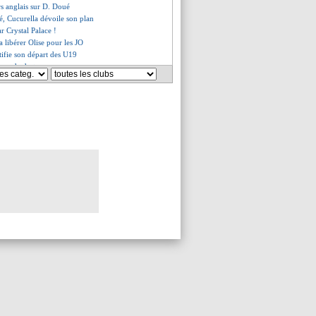
rs anglais sur D. Doué
, Cucurella dévoile son plan
ar Crystal Palace !
a libérer Olise pour les JO
tifie son départ des U19
emande du temps
 a testé le masque de Mbappé
le, le choix de Bellingham
e meilleur pour Koundé
ance, l'arbitre connu
iance de MU pour De Ligt
lcantara va dire stop
moque des critiques
r a prolongé (officiel)
es jolis mots de Deschamps
ut relancer Castrovilli
craint pas l'Espagne
 veut oublier cette saison
e se rapproche de Man Utd
ie Mbappé sur le banc !
prend la parole
sque pris avec Salah ?
voure son Euro
uperbe message de Kroos
se méfie de l'Espagne
t aussi Todibo