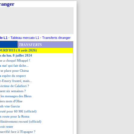
tranger
de L1
-
Tableau mercato L1
-
Transferts étranger
TRANSFERTS
OURD'HUI ( 8 août 2026)
s du lun. 8 juillet 2024
me a choqué Mbappé !
 stat' qui fait tâche...
a se place pour Chiesa
a espère du respect
re-Emery frustré, mais...
victime de Calafiori ?
sent six semaines ?
s, les messages des Bleus
iers mots d'Olise
th vise Garcia
ecruté pour 60 M€ (officiel)
en route pour la Roma
initivement recruté (officiel)
voit rester
acrifié face à l'Espagne ?