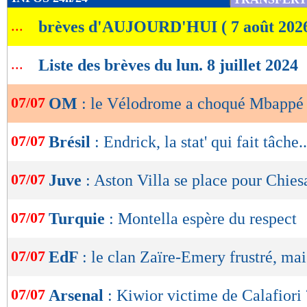
de
...
brèves d'AUJOURD'HUI ( 7 août 202
lecture
OK
...
Liste des brèves du lun. 8 juillet 2024
07/07
OM
: le Vélodrome a choqué Mbappé 
07/07
Brésil
: Endrick, la stat' qui fait tâche..
07/07
Juve
: Aston Villa se place pour Chies
07/07
Turquie
: Montella espère du respect
07/07
EdF
: le clan Zaïre-Emery frustré, mais
07/07
Arsenal
: Kiwior victime de Calafiori 