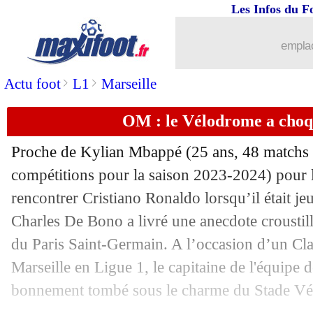
Les Infos du F
emplac
>
>
Actu foot
L1
Marseille
OM : le Vélodrome a cho
Proche de Kylian
Mbappé
(25 ans, 48 matchs 
compétitions pour la saison 2023-2024) pour l
rencontrer Cristiano Ronaldo lorsqu’il était jeu
Charles De Bono a livré une anecdote croustill
du Paris Saint-Germain. A l’occasion d’un Cla
Marseille en Ligue 1, le capitaine de l'équipe d
bonnement tombé sous le charme du Stade V