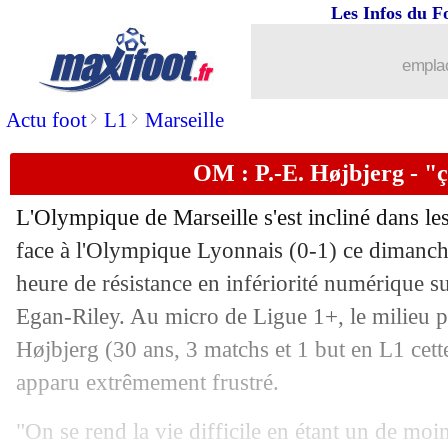
Les Infos du F
emplac
>
>
Actu foot
L1
Marseille
OM : P.-E. Højbjerg - "ç
...
brèves d'AUJOURD'HUI (10 août 202
L'Olympique de Marseille s'est incliné dans le
...
Liste des brèves du lun. 1 septembre 
face à l'Olympique Lyonnais (0-1) ce dimanch
heure de résistance en infériorité numérique su
31/08
Lille
: un coup avec Mbemba ?
Egan-Riley. Au micro de Ligue 1+, le milieu 
Højbjerg
(30 ans, 3 matchs et 1 but en L1 cette
31/08
PSG
: Asensio en route pour Fenerbah
apparu extrêmement frustré.
31/08
Lyon
: la fierté de Maciel
"On se rend la vie difficile en étant un de moins