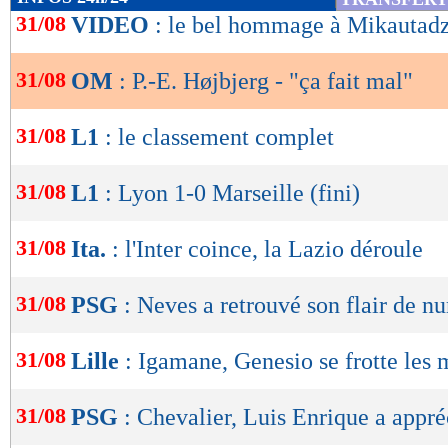
de
31/08
VIDEO
: le bel hommage à Mikautad
lecture
31/08
OM
: P.-E. Højbjerg - "ça fait mal"
OK
31/08
L1
: le classement complet
31/08
L1
: Lyon 1-0 Marseille (fini)
31/08
Ita.
: l'Inter coince, la Lazio déroule
31/08
PSG
: Neves a retrouvé son flair de n
31/08
Lille
: Igamane, Genesio se frotte les 
31/08
PSG
: Chevalier, Luis Enrique a appré