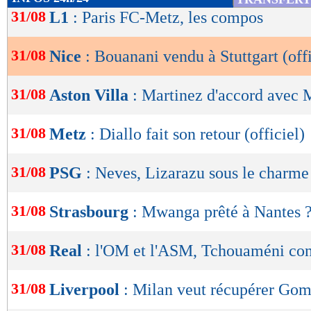
de
31/08
L1
: Paris FC-Metz, les compos
lecture
31/08
Nice
: Bouanani vendu à Stuttgart (offi
OK
31/08
Aston Villa
: Martinez d'accord avec
31/08
Metz
: Diallo fait son retour (officiel)
31/08
PSG
: Neves, Lizarazu sous le charme
31/08
Strasbourg
: Mwanga prêté à Nantes 
31/08
Real
: l'OM et l'ASM, Tchouaméni cont
31/08
Liverpool
: Milan veut récupérer Go