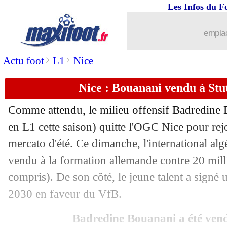
Les Infos du F
31/08
Inter
: Taremi file bien à l'Olympiakos
emplac
31/08
VIDEO
: buteur, Paqueta répond aux 
>
>
Actu foot
L1
Nice
31/08
Atalanta
: le Bayern tente le coup L
Nice : Bouanani vendu à Stutt
31/08
Man City
: Cherki absent pour 2 mois 
Comme attendu, le milieu offensif Badredine
31/08
Arsenal
: Saliba sort sur blessure...
en L1 cette saison) quitte l'OGC Nice pour rejo
mercato d'été. Ce dimanche, l'international algé
31/08
Lille
: accord avec la Juve pour Zhegr
vendu à la formation allemande contre 20 mill
compris). De son côté, le jeune talent a signé 
31/08
EdF
: Ekitike remplace Cherki ! (offic
2030 en faveur du VfB.
31/08
Leipzig
: Geertruida d'accord avec l'O
Badredine Bouanani a été vend