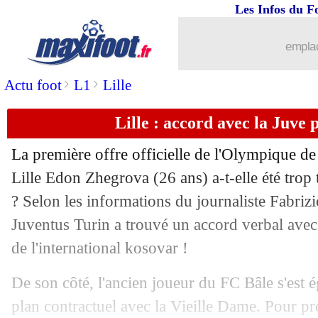
Les Infos du F
31/08
L1
: Lyon-Marseille, les compos
emplac
31/08
OM
: Aubameyang affiche ses ambiti
>
>
Actu foot
L1
Lille
31/08
Lille
: c'est bouclé pour Zhegrova à la
Lille : accord avec la Juve
31/08
Toulouse
: un attaquant de Göztepe va
La première offre officielle de l'Olympique de 
31/08
Ang.
: Szoboszlai fait plier Arsenal !
Lille Edon
Zhegrova
(26 ans) a-t-elle été trop 
? Selon les informations du journaliste Fabri
31/08
All.
: Guirassy porte Dortmund
Juventus Turin a trouvé un accord verbal avec
de l'international kosovar !
31/08
L1
: Monaco 3-2 Strasbourg (fini)
De son côté, l'ancien joueur du FC Bâle s'est 
31/08
L1
: Paris FC 3-2 Metz (fini)
plan contractuel avec la Vieille Dame. Pour pren