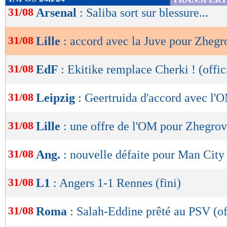
de
31/08
Arsenal
: Saliba sort sur blessure...
lecture
31/08
Lille
: accord avec la Juve pour Zhegr
OK
31/08
EdF
: Ekitike remplace Cherki ! (offic
31/08
Leipzig
: Geertruida d'accord avec l'O
31/08
Lille
: une offre de l'OM pour Zhegrov
31/08
Ang.
: nouvelle défaite pour Man City
31/08
L1
: Angers 1-1 Rennes (fini)
31/08
Roma
: Salah-Eddine prêté au PSV (of