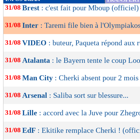
de
31/08
Brest
: c'est fait pour Mboup (officiel)
lecture
31/08
Inter
: Taremi file bien à l'Olympiakos
OK
31/08
VIDEO
: buteur, Paqueta répond aux 
31/08
Atalanta
: le Bayern tente le coup L
31/08
Man City
: Cherki absent pour 2 mois 
31/08
Arsenal
: Saliba sort sur blessure...
31/08
Lille
: accord avec la Juve pour Zhegr
31/08
EdF
: Ekitike remplace Cherki ! (offic