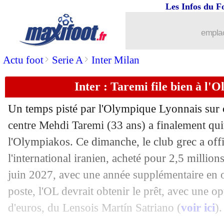
Les Infos du F
31/08
Man City
: Ederson à Fenerbahçe, ça 
emplac
31/08
Ita.
: Vlahovic libère la Juve
>
>
Actu foot
Serie A
Inter Milan
31/08
Lens
: Fulgini prêté à Al-Taawoun (off
Inter : Taremi file bien à l'O
31/08
Liverpool
: Konaté aussi sorti blessé
Un temps pisté par l'Olympique Lyonnais sur ce
31/08
OM
: Rabiot, Milan offre un peu moi
centre Mehdi
Taremi
(33 ans) a finalement quit
l'Olympiakos. Ce dimanche, le club grec a offi
31/08
L1
: Lyon-Marseille, les compos
l'international iranien, acheté pour 2,5 million
juin 2027, avec une année supplémentaire en o
31/08
OM
: Aubameyang affiche ses ambiti
poste, l'OL devrait obtenir le prêt, avec une op
d'euros, du Lensois Martín Satriano (
voir ici
).
31/08
Lille
: c'est bouclé pour Zhegrova à la