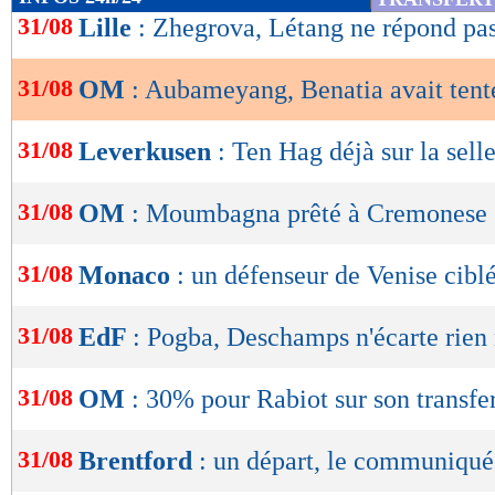
de
31/08
Lille
: Zhegrova, Létang ne répond pas
lecture
31/08
OM
: Aubameyang, Benatia avait tent
OK
31/08
Leverkusen
: Ten Hag déjà sur la selle
31/08
OM
: Moumbagna prêté à Cremonese (
31/08
Monaco
: un défenseur de Venise cibl
31/08
EdF
: Pogba, Deschamps n'écarte rien 
31/08
OM
: 30% pour Rabiot sur son transfer
31/08
Brentford
: un départ, le communiqué