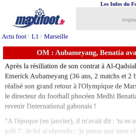
Les Infos du F
31/08
Liverpool
: Milan veut récupérer Go
emplac
31/08
Strasbourg
: Diop déjà prêté (officiel)
>
>
Actu foot
L1
Marseille
31/08
Sondage MF
: l'OM doit réintégrer Ra
OM : Aubameyang, Benatia avait
31/08
OM
: Maupay, accord proche avec Sas
Après la résiliation de son contrat à Al-Qadsiah
31/08
Rennes
: Faye en route pour Cremone
Emerick
Aubameyang
(36 ans, 2 matchs et 2 b
réalisé son grand retour à l'Olympique de Marse
31/08
Fiorentina
: Ikoné vers le Paris FC !
le directeur du football phocéen Medhi Benatia 
revenir l'international gabonais !
31/08
Bayern
: Openda comme alternative à
"A l'époque (en janvier), il m'avait dit : 'tu es
31/08
OM
: Vermeeren arrive en prêt ! (offic
prêt ?'. Je lui ai répondu : 'je pense que mon c