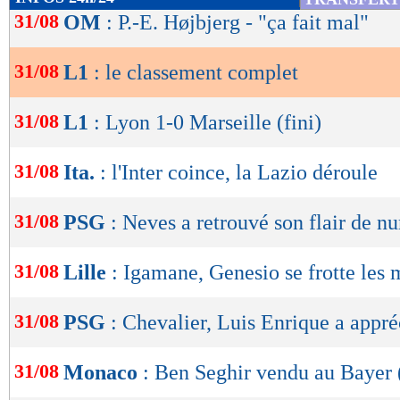
de
31/08
OM
: P.-E. Højbjerg - "ça fait mal"
lecture
31/08
L1
: le classement complet
OK
31/08
L1
: Lyon 1-0 Marseille (fini)
31/08
Ita.
: l'Inter coince, la Lazio déroule
Lu 21.979 fois
- Clément Barbier 
31/08
PSG
: Neves a retrouvé son flair de n
31/08
Lille
: Igamane, Genesio se frotte les 
31/08
PSG
: Chevalier, Luis Enrique a appré
31/08
Monaco
: Ben Seghir vendu au Bayer (