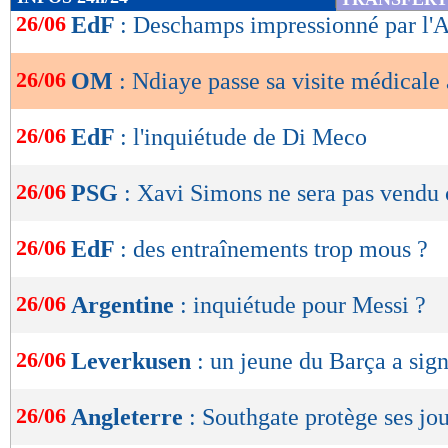
de
26/06
EdF
: Deschamps impressionné par l'
lecture
26/06
OM
: Ndiaye passe sa visite médicale
OK
26/06
EdF
: l'inquiétude de Di Meco
26/06
PSG
: Xavi Simons ne sera pas vendu 
26/06
EdF
: des entraînements trop mous ?
26/06
Argentine
: inquiétude pour Messi ?
26/06
Leverkusen
: un jeune du Barça a sign
26/06
Angleterre
: Southgate protège ses jo