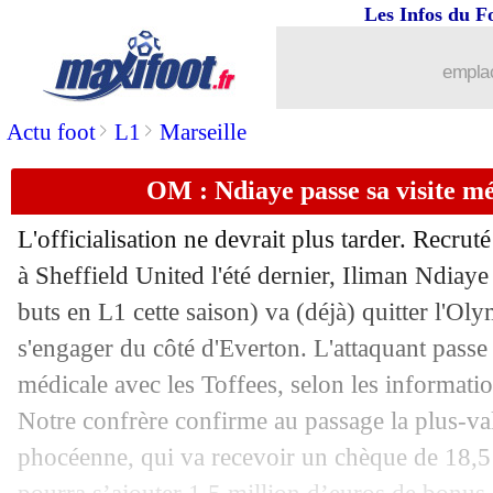
Les Infos du F
26/06
EURO
: Géorgie-Portugal, les compos
emplac
26/06
Lyon
: direction Nantes pour Henrique
>
>
Actu foot
L1
Marseille
26/06
Lyon
: Baldé poussé vers la sortie
OM : Ndiaye passe sa visite m
26/06
Stuttgart
: Guirassy va signer à Dort
L'officialisation ne devrait plus tarder. Recrut
26/06
OM
: prolongation en vue pour Balerd
à Sheffield United l'été dernier, Iliman
Ndiaye
buts en L1 cette saison) va (déjà) quitter l'O
26/06
Auxerre
: Owusu a prolongé (officiel)
s'engager du côté d'Everton. L'attaquant passe 
médicale avec les Toffees, selon les informat
26/06
Euro
: un pari sur la folle dernière jou
Notre confrère confirme au passage la plus-val
phocéenne, qui va recevoir un chèque de 18,5
26/06
Juve
: Kean, direction la Fiorentina