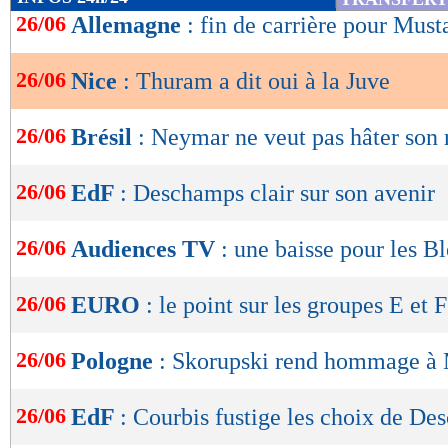
de
26/06
Allemagne
: fin de carrière pour Musta
lecture
26/06
Nice
: Thuram a dit oui à la Juve
OK
26/06
Brésil
: Neymar ne veut pas hâter son 
26/06
EdF
: Deschamps clair sur son avenir
26/06
Audiences TV
: une baisse pour les B
26/06
EURO
: le point sur les groupes E et F
26/06
Pologne
: Skorupski rend hommage à
26/06
EdF
: Courbis fustige les choix de D