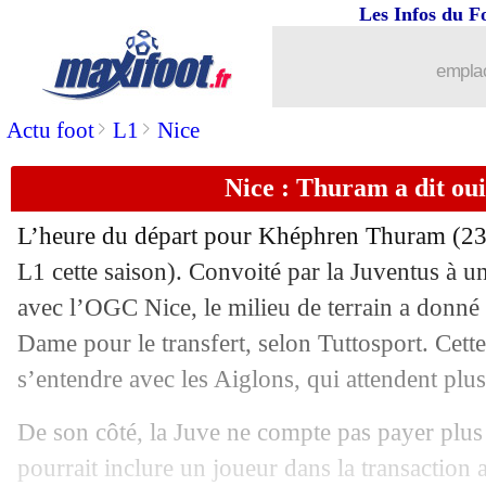
Les Infos du F
26/06
Leipzig
: Manchester City fonce sur 
emplac
26/06
PSG
: Kvaratskhelia, De Laurentiis pr
>
>
Actu foot
L1
Nice
26/06
Angleterre
: Palmer attend son heure
Nice : Thuram a dit oui
26/06
Bologne
: Calafiori, la Juve est préve
L’heure du départ pour Khéphren
Thuram
(23
26/06
EdF
: Deschamps impressionné par l'
L1 cette saison). Convoité par la Juventus à un
avec l’OGC Nice, le milieu de terrain a donné 
26/06
OM
: Ndiaye passe sa visite médicale
Dame pour le transfert, selon Tuttosport. Cett
s’entendre avec les Aiglons, qui attendent plu
26/06
EdF
: l'inquiétude de Di Meco
De son côté, la Juve ne compte pas payer plus 
26/06
PSG
: Xavi Simons ne sera pas vendu 
pourrait inclure un joueur dans la transaction a