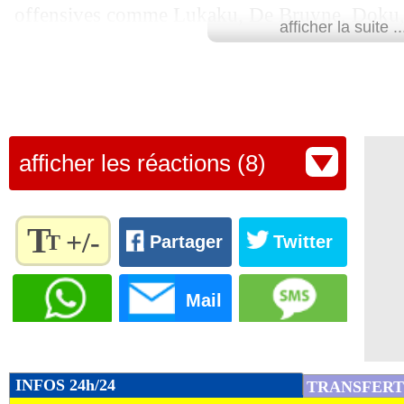
offensives comme Lukaku, De Bruyne, Doku, Tr
afficher la suite ..
finissent 2es, c'est qu'ils ont aussi eu certaines
potentiellement, cela fait partie des très bonne
d'aller loin", a rappelé le coach des Bleus aup
Lu 15.633 fois
- Alexis Goudlijian
afficher les réactions (8)
T
+/-
T
Partager
Twitter
Règlez la
taille du
Mail
texte
pour
l'adapter
à vos
INFOS 24h/24
TRANSFERT
préférences