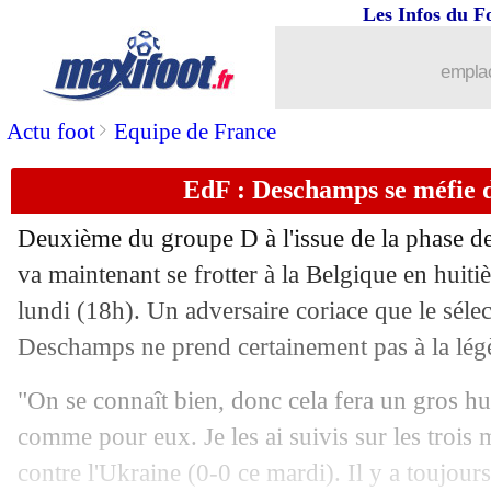
Les Infos du F
emplac
>
Actu foot
Equipe de France
EdF : Deschamps se méfie d
Deuxième du groupe D à l'issue de la phase de
va maintenant se frotter à la Belgique en huit
lundi (18h). Un adversaire coriace que le séle
Deschamps ne prend certainement pas à la lég
"On se connaît bien, donc cela fera un gros hu
comme pour eux. Je les ai suivis sur les trois 
contre l'Ukraine (0-0 ce mardi). Il y a toujours