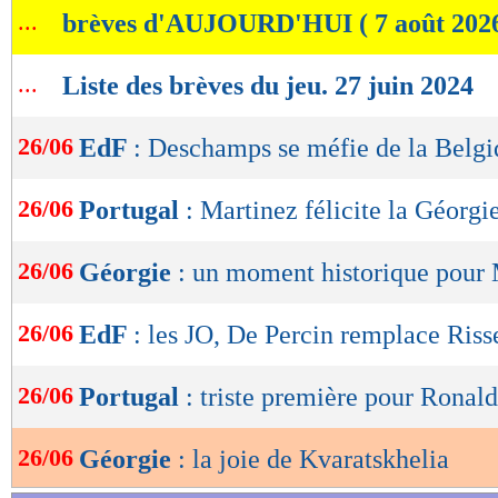
...
brèves d'AUJOURD'HUI ( 7 août 202
de
lecture
...
Liste des brèves du jeu. 27 juin 2024
OK
26/06
EdF
: Deschamps se méfie de la Belg
26/06
Portugal
: Martinez félicite la Géorgi
26/06
Géorgie
: un moment historique pour
26/06
EdF
: les JO, De Percin remplace Riss
26/06
Portugal
: triste première pour Ronald
26/06
Géorgie
: la joie de Kvaratskhelia