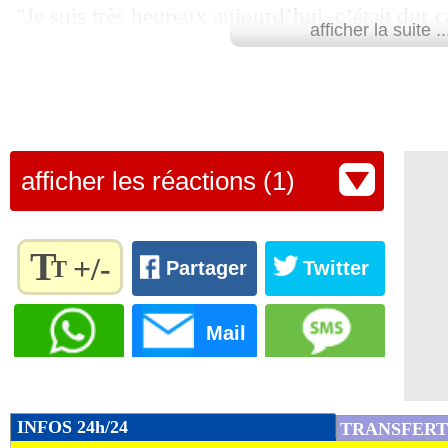
"Je suis très heureux aujourd’hui, c’était dur c
afficher la suite ..
grande équipe. Mais j’ai dit à tout le monde 
pouvait lutter contre toutes les équipes, contre
Je suis très fier. Merci pour le trophée, mais j
cette victoire", a savouré le Napolitain sur beI
afficher les réactions (1)
Lu 6.758 fois
- Alexis Goudlijian
T
+/-
T
Partager
Twitter
Règlez la
taille du
Mail
texte
pour
l'adapter
à vos
INFOS 24h/24
TRANSFERT
préférences