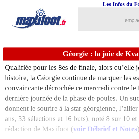
Les Infos du F
emplac
Géorgie : la joie de Kva
Qualifiée pour les 8es de finale, alors qu’elle
histoire, la Géorgie continue de marquer les es
convaincante décrochée ce mercredi contre le P
dernière journée de la phase de poules. Un suc
donnent le sourire à la star géorgienne, l’aili
ans, 33 sélections et 16 buts), noté 8 sur 10 
rédaction de Maxifoot (
voir Débrief et Notes