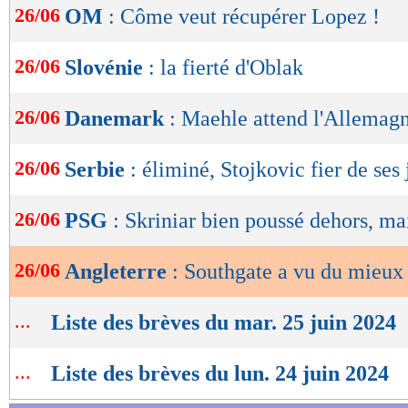
26/06
OM
: Côme veut récupérer Lopez !
de
lecture
26/06
Slovénie
: la fierté d'Oblak
OK
26/06
Danemark
: Maehle attend l'Allemag
26/06
Serbie
: éliminé, Stojkovic fier de ses
26/06
PSG
: Skriniar bien poussé dehors, mai
26/06
Angleterre
: Southgate a vu du mieux
...
Liste des brèves du mar. 25 juin 2024
...
Liste des brèves du lun. 24 juin 2024