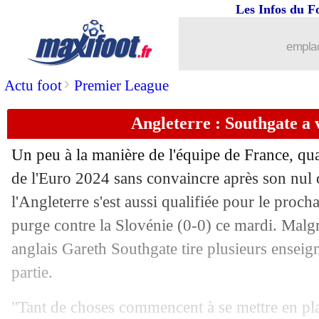
Les Infos du F
26/06
Argentine
: inquiétude pour Messi ?
emplac
26/06
Leverkusen
: un jeune du Barça a sign
>
Actu foot
Premier League
26/06
Angleterre
: Southgate protège ses jo
Angleterre : Southgate a
26/06
EdF
: l'attaque, Riolo en veut à Desc
Un peu à la manière de l'équipe de France, qual
26/06
VIDEO
: De Zerbi est arrivé à Marseil
de l'Euro 2024 sans convaincre après son nul 
l'Angleterre s'est aussi qualifiée pour le proch
26/06
EdF
: Rudi Garcia inquiet pour Mbap
purge contre la Slovénie (0-0) ce mardi. Malgr
anglais Gareth Southgate tire plusieurs enseign
26/06
EdF
: les Bleus pas épargnés par la pr
partie.
26/06
Allemagne
: fin de carrière pour Musta
"Tant de choses commencent à se mettre en pl