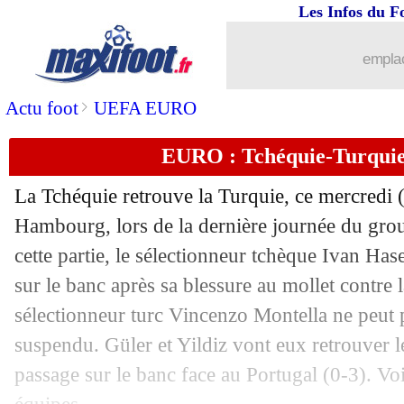
26/06
EdF
: les JO, De Percin remplace Riss
Les Infos du F
26/06
Portugal
: triste première pour Ronald
emplac
26/06
Géorgie
: la joie de Kvaratskhelia
>
Actu foot
UEFA EURO
EURO : Tchéquie-Turquie
26/06
EURO
: Mikautadze, monsieur 100% 
La Tchéquie retrouve la Turquie, ce mercred
26/06
EURO
: le tableau et programme des 8
Hambourg, lors de la dernière journée du gro
cette partie, le sélectionneur tchèque Ivan Hase
26/06
EURO
: le classement du groupe F (Po
sur le banc après sa blessure au mollet contre 
26/06
EURO
: Tchéquie 1-2 Turquie (fini)
sélectionneur turc Vincenzo Montella ne peut 
suspendu. Güler et Yildiz vont eux retrouver l
26/06
EURO
: Géorgie 2-0 Portugal (fini)
passage sur le banc face au Portugal (0-3). Vo