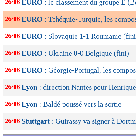
Lu 2.696 fois
- Eric Bethsy - 
26/06
EURO
: le classement du groupe E (B
de
lecture
26/06
EURO
: Tchéquie-Turquie, les compo
OK
26/06
EURO
: Slovaquie 1-1 Roumanie (fini
26/06
EURO
: Ukraine 0-0 Belgique (fini)
26/06
EURO
: Géorgie-Portugal, les compos
26/06
Lyon
: direction Nantes pour Henrique
26/06
Lyon
: Baldé poussé vers la sortie
26/06
Stuttgart
: Guirassy va signer à Dort