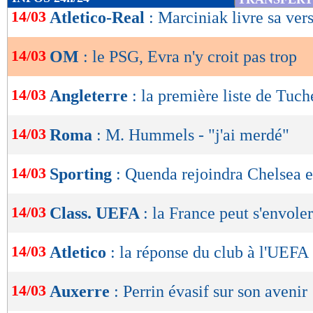
de
14/03
Atletico-Real
: Marciniak livre sa ver
lecture
14/03
OM
: le PSG, Evra n'y croit pas trop
OK
14/03
Angleterre
: la première liste de Tuch
14/03
Roma
: M. Hummels - "j'ai merdé"
14/03
Sporting
: Quenda rejoindra Chelsea e
14/03
Class. UEFA
: la France peut s'envoler
14/03
Atletico
: la réponse du club à l'UEFA
14/03
Auxerre
: Perrin évasif sur son avenir