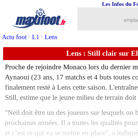
Les Infos du F
14/03
L2
: le classement provisoire
emplac
14/03
L2
: les résultats de la soirée
>
>
Actu foot
L1
Lens
14/03
Milan
: Sérgio Conceição fatigué des
Lens : Still clair sur 
14/03
Real
: Ancelotti ne doute pas de Vinic
Proche de rejoindre Monaco lors du dernier me
14/03
PSG
: les compliments de Dugarry
Aynaoui
(23 ans, 17 matchs et 4 buts toutes co
finalement resté à Lens cette saison. L'entraîne
14/03
PSG
: l'agent de Donnarumma prend l
Still, estime que le jeune milieu de terrain doi
14/03
L1
: Nice-Auxerre, les compos
"Neil doit être un des joueurs sur lesquels on b
prochaines années. Il a toutes les qualités pour
14/03
Man City
: Guardiola répond à Capell
et c’est ce qui va se mettre en place", a indiqu