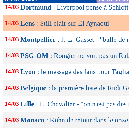
de
14/03
Dortmund
: Liverpool pense à Schlot
lecture
14/03
Lens
: Still clair sur El Aynaoui
OK
14/03
Montpellier
: J.-L. Gasset - "balle de
14/03
PSG-OM
: Rongier ne voit pas un Rab
14/03
Lyon
: le message des fans pour Tagli
14/03
Belgique
: la première liste de Rudi G
14/03
Lille
: L. Chevalier - "on n'est pas des
14/03
Monaco
: Köhn de retour dans le onze