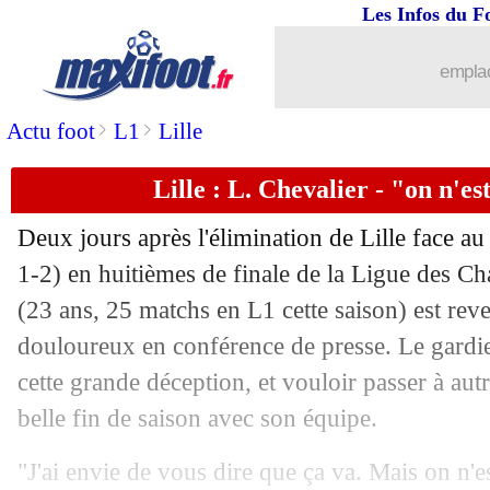
Les Infos du F
14/03
PSG
: l'agent de Donnarumma prend l
emplac
14/03
L1
: Nice-Auxerre, les compos
>
>
Actu foot
L1
Lille
14/03
Man City
: Guardiola répond à Capell
Lille : L. Chevalier - "on n'es
14/03
Everton
: Doucouré ne prolongera pas
Deux jours après l'élimination de Lille face 
14/03
L1
: les meilleures offres de DAZN e
1-2) en huitièmes de finale de la Ligue des 
(23 ans, 25 matchs en L1 cette saison) est rev
14/03
Arsenal
: Saka proche d'un retour
douloureux en conférence de presse. Le gardien
cette grande déception, et vouloir passer à aut
14/03
OM
: Greenwood-Luis Henrique, De Z
belle fin de saison avec son équipe.
14/03
Liverpool
: Salah égale Kane et Agüe
"J'ai envie de vous dire que ça va. Mais on n'es