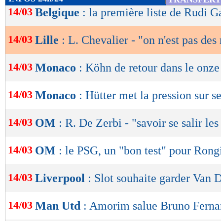
de
14/03
Belgique
: la première liste de Rudi G
lecture
14/03
Lille
: L. Chevalier - "on n'est pas des
OK
14/03
Monaco
: Köhn de retour dans le onze
14/03
Monaco
: Hütter met la pression sur s
14/03
OM
: R. De Zerbi - "savoir se salir le
14/03
OM
: le PSG, un "bon test" pour Rong
14/03
Liverpool
: Slot souhaite garder Van 
14/03
Man Utd
: Amorim salue Bruno Ferna