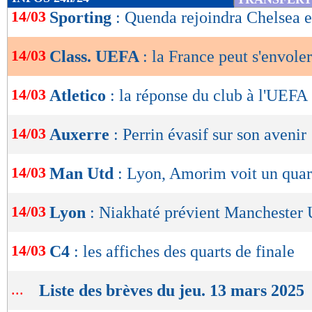
de
14/03
Sporting
: Quenda rejoindra Chelsea e
14/03/2025) :
lecture
1. Angleterre (109,982 points)
14/03
Class. UEFA
: la France peut s'envoler
OK
2. Italie (95,293 points)
14/03
Atletico
: la réponse du club à l'UEFA
3. Espagne (92,239 points)
14/03
Auxerre
: Perrin évasif sur son avenir
4. Allemagne (85,831 points)
14/03
Man Utd
: Lyon, Amorim voit un quart
5. France (71,379 points)
14/03
Lyon
: Niakhaté prévient Manchester 
6. Pays-Bas (67,150 points)
14/03
C4
: les affiches des quarts de finale
7. Portugal (62,266 points)
...
Liste des brèves du jeu. 13 mars 2025
8. Belgique (56,850 points)