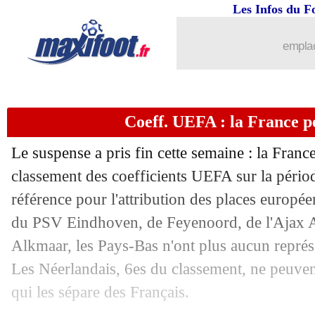
Les Infos du F
14/03
Monaco
: Hütter met la pression sur s
emplac
14/03
OM
: R. De Zerbi - "savoir se salir le
14/03
OM
: le PSG, un "bon test" pour Rong
Coeff. UEFA : la France p
14/03
Liverpool
: Slot souhaite garder Van 
Le suspense a pris fin cette semaine : la Franc
14/03
Man Utd
: Amorim salue Bruno Ferna
classement des coefficients UEFA sur la péri
référence pour l'attribution des places europée
14/03
Brest
: Chardonnet souffre d'un pneu
du PSV Eindhoven, de Feyenoord, de l'Ajax 
Alkmaar, les Pays-Bas n'ont plus aucun repré
14/03
Rennes
: Beye ne pense pas à l'avenir
Les Néerlandais, 6es du classement, ne peuvent
qui les sépare des Français.
14/03
Maroc
: Nadir convoqué pour la premi